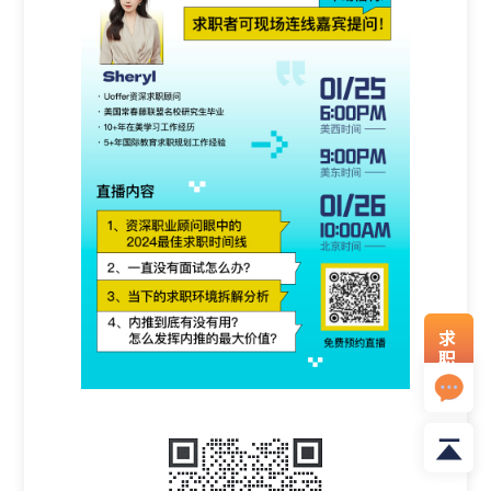
求
职
资
料