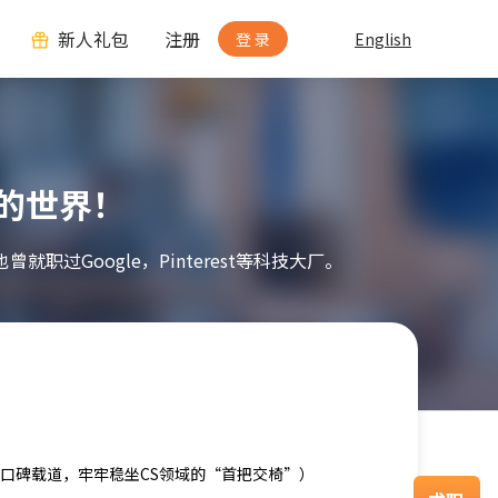
新人礼包
注册
登 录
English
S的世界！
也曾就职过Google，Pinterest等科技大厂。
圈都口碑载道，牢牢稳坐CS领域的“首把交椅”）