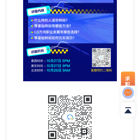
求
职
资
料