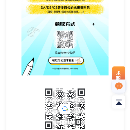
求
职
资
料