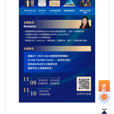
求
职
资
料