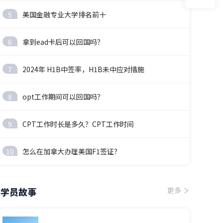
5
美国金融专业大学排名前十
6
拿到ead卡后可以回国吗？
7
2024年 H1B中签率，H1B未中应对措施
8
opt工作期间可以回国吗？
9
CPT工作时长是多久？CPT工作时间
10
怎么在加拿大办理美国F1签证？
学员故事
更多