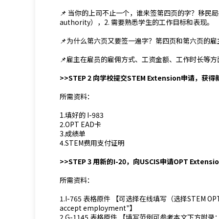
📌 当你的上司不止一个，谁来签第四页的字？移民局提出
authority），2. 需要熟悉学生的工作目标和表现。
📌为什么第六页又要签一遍字？第四页和第六页的
📌雇主在雇员的雇佣方式、工资金额、工作时长等方
>>STEP 2 向学校提交STEM Extension申请，获得新
所需资料：
1.填好的 I-983
2.OPT EAD卡
3.成绩单
4.STEM费用支付证明
>>STEP 3 用新的I-20，向USCIS申请OPT Extensi
所需资料：
1.I-765 表格原件 【可选择在线填写（选择STEM OPT c(3
accept employment"】
2.G-1145 表格原件 【填写范例可参考本文下方附录：