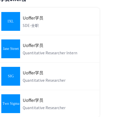
Uoffer学员
IXL
SDE-全职
Learning
Uoffer学员
Jane Street
Quantitative Researcher Intern
Uoffer学员
SIG
Quantitative Researcher
Uoffer学员
Two Sigma
Quantitative Researcher