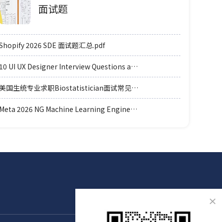
面试题
Shopify 2026 SDE 面试题汇总.pdf
10 UI UX Designer Interview Questions and Answers.pdf
美国生统专业求职Biostatistician面试常见例题题型.pdf
Meta 2026 NG Machine Learning Engineer coding轮面参考.pdf
×