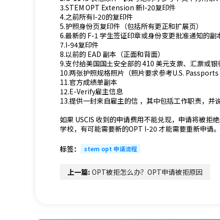
3.STEM OPT Extension 新I-20复印件
4.之前所有I-20的复印件
5.护照身份页复印件（包括所有更正和扩展页）
6.最新的 F-1 学生签证印章或身份变更批准通知的副
7.I-94复印件
8.以前的 EAD 副本（正面和背面）
9.支付给美国国土安全部的 410 美元支票、汇票或
10.两张护照规格照片（照片要求参考U.S. Passports 
11.官方成绩单副本
12.E-Verify雇主信息
13.提供一封来自雇主的信 ，其中包括工作职责，
如果 USCIS 收到的申请费用不能兑现，申请将被
学校，有可能需要新的OPT I-20 才能需要重新申请
标签：
stem opt 申请流程
上一篇:
OPT被拒怎么办？OPT申请被拒原因