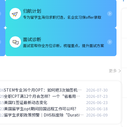
归航计划
专为留学生海归求职打造，名企实习保offer录取
面试诊断
面试官帮你全方位诊断，梳理重点，提升面试方案
更多
06
STEM专业36个月OPT：如何把3次抽签机会用到极致？
2026-07-30
29
全职CPT满12个月会怎样？一个“省着用”的代价
2026-07-23
15
美国f1签证最新动态变化
2026-06-23
23
美国留学生opt期间回国远程工作可以吗？
2026-06-18
12
留学生求职政策预警｜DHS拟废除“Duration of Status”（D/S），四年学制倒计时开始
2026-06-09