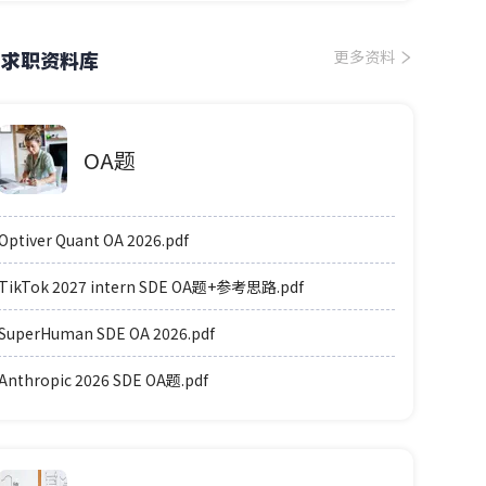
求职资料库
更多资料
OA题
Optiver Quant OA 2026.pdf
TikTok 2027 intern SDE OA题+参考思路.pdf
SuperHuman SDE OA 2026.pdf
Anthropic 2026 SDE OA题.pdf