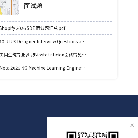
面试题
Shopify 2026 SDE 面试题汇总.pdf
10 UI UX Designer Interview Questions and Answers.pdf
美国生统专业求职Biostatistician面试常见例题题型.pdf
Meta 2026 NG Machine Learning Engineer coding轮面参考.pdf
×