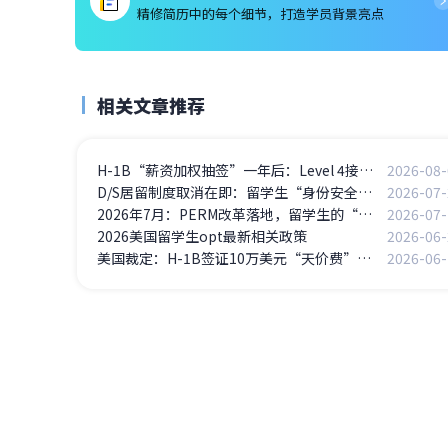
精修简历中的每个细节，打造学员背景亮点
相关文章推荐
H-1B“薪资加权抽签”一年后：Level 4接近100%中签，Level 1骤降至5%——高薪岗位通吃
2026-08-
D/S居留制度取消在即：留学生“身份安全感”正在蒸发
2026-07-
2026年7月：PERM改革落地，留学生的“美国梦”迎来关键转折点
2026-07-
2026美国留学生opt最新相关政策
2026-06-
美国裁定：H-1B签证10万美元“天价费”违法
2026-06-