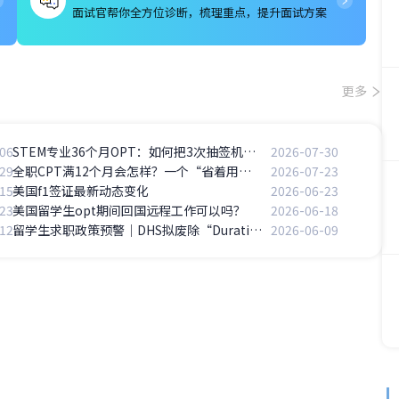
面试官帮你全方位诊断，梳理重点，提升面试方案
更多
06
STEM专业36个月OPT：如何把3次抽签机会用到极致？
2026-07-30
29
全职CPT满12个月会怎样？一个“省着用”的代价
2026-07-23
15
美国f1签证最新动态变化
2026-06-23
23
美国留学生opt期间回国远程工作可以吗？
2026-06-18
12
留学生求职政策预警｜DHS拟废除“Duration of Status”（D/S），四年学制倒计时开始
2026-06-09