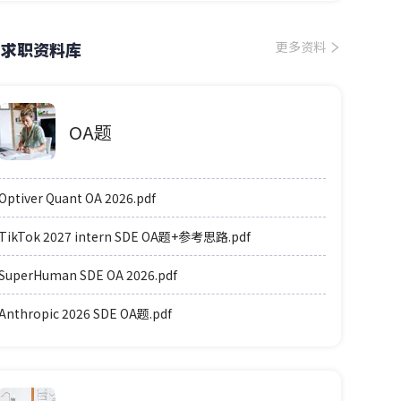
求职资料库
更多资料
OA题
Optiver Quant OA 2026.pdf
TikTok 2027 intern SDE OA题+参考思路.pdf
SuperHuman SDE OA 2026.pdf
Anthropic 2026 SDE OA题.pdf