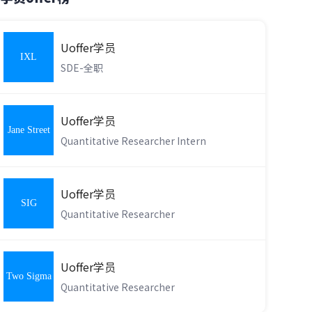
Uoffer学员
IXL
SDE-全职
Learning
Uoffer学员
Jane Street
Quantitative Researcher Intern
Uoffer学员
SIG
Quantitative Researcher
Uoffer学员
Two Sigma
Quantitative Researcher