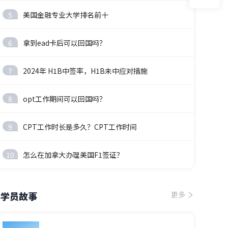
5
美国金融专业大学排名前十
6
拿到ead卡后可以回国吗？
7
2024年 H1B中签率，H1B未中应对措施
8
opt工作期间可以回国吗？
9
CPT工作时长是多久？CPT工作时间
10
怎么在加拿大办理美国F1签证？
学员故事
更多