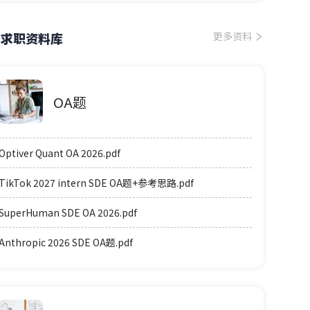
求职资料库
更多资料
OA题
Optiver Quant OA 2026.pdf
TikTok 2027 intern SDE OA题+参考思路.pdf
SuperHuman SDE OA 2026.pdf
Anthropic 2026 SDE OA题.pdf