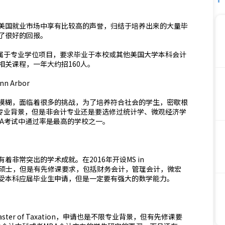
美国就业市场中享有比较高的声誉，归结于培养出来的大量毕
了很好的回报。
cc属于专业学位项目，要求毕业于本校或其他美国大学本科会计
关课程，一年大约招160人。
n Arbor
模糊，面临着很多的挑战，为了培养符合社会的学生，密歇根
不限专业背景，但是非会计专业还是要选修过统计学、微观经济学
PA考试中通过率是最高的学校之一。
非常突出的学术成就。在2016年开设MS in
大会计硕士，但是有先修课要求，包括财务会计，管理会计，微宏
受本科应届毕业生申请，但是一定要有强大的数学能力。
Master of Taxation，申请也是不限专业背景，但有先修课要