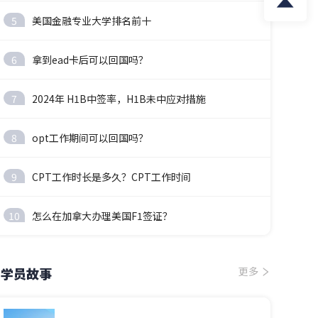
5
美国金融专业大学排名前十
6
拿到ead卡后可以回国吗？
7
2024年 H1B中签率，H1B未中应对措施
8
opt工作期间可以回国吗？
9
CPT工作时长是多久？CPT工作时间
10
怎么在加拿大办理美国F1签证？
学员故事
更多