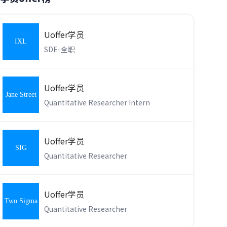
Uoffer学员
IXL
SDE-全职
Learning
Uoffer学员
Jane Street
Quantitative Researcher Intern
Uoffer学员
SIG
Quantitative Researcher
Uoffer学员
Two Sigma
Quantitative Researcher