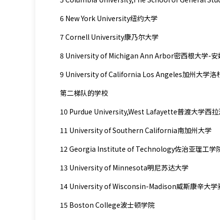
6 New York University纽约大学
7 Cornell University康乃尔大学
8 University of Michigan Ann Arbor密西根大
9 University of California Los Angeles加州
第二梯队的学校
10 Purdue University,West Lafayette普渡大
11 University of Southern California南加州大学
12 Georgia Institute of Technology佐治亚理工学
13 University of Minnesota明尼苏达大学
14 University of Wisconsin-Madison威斯康
15 Boston College波士顿学院