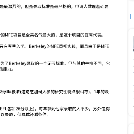
不是最激烈的，但是录取标准是最严格的，申请人数理基础要
eley的MFE项目是全美名气最大的，是这个项目的首席代表。
有春季入学。Berkeley的MFE重视实践，而且由于是MFE
为了Berkeley录取的一个无形标准。但与其他牛校不同，它
践能力。
学味极浓(这与芝加哥大学的研究性特点很相符)，1年的没
OEFL各项26分以上)，每年拿到他家录取的人不少。另外值得
就可以录取，但具体还看条件。