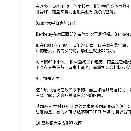
在众多开设MFE 项目的学校中，斯坦福的竞争虽然
非常好，而且又要对金融实业有很好的理解。
8.加州大学伯克利分校
Berkeley在美国西部的名气仅次于斯坦福。Berk
设在Haas商学院里，1年的项 目，似乎没有奖学金，只
中的老大，名气没的说，毕业生就业非常好。
每年招60来个人，非 常重视工作经历，而且这已经成
不会在某些细节上苛求申请者，而重视综合指标和实
9.芝加哥大学
这个项目是设在数学系下的，而且课程非常理论化，数
有奖学金，这意味着没有实习的时间。
芝加哥大 学对TOEFL成绩要求是美国最变态的(新T
注意的是，有的人可以达不到TOEFL单项的 要求
10.密歇根大学安娜堡校区