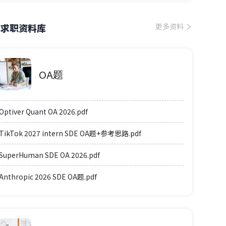
求职资料库
更多资料
OA题
Optiver Quant OA 2026.pdf
TikTok 2027 intern SDE OA题+参考思路.pdf
SuperHuman SDE OA 2026.pdf
Anthropic 2026 SDE OA题.pdf