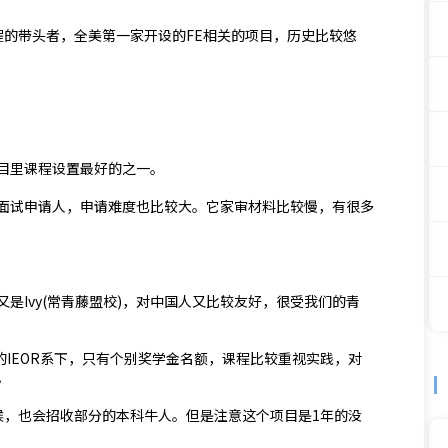
程的带头者，全美第一家开设的FE相关的项目，历史比较悠
项目里课程设置最好的之一。
面试申请人，申请难度也比较大。它家审材料比较慢，有很多
是Ivy(常青藤盟校)，对中国人又比较友好，很受我们的青
的IEOR系下，只有个别奖学金名额，课程比较重视实践，对
。
候，也会招收部分的本科牛人。但是注意这个项目是1年的没