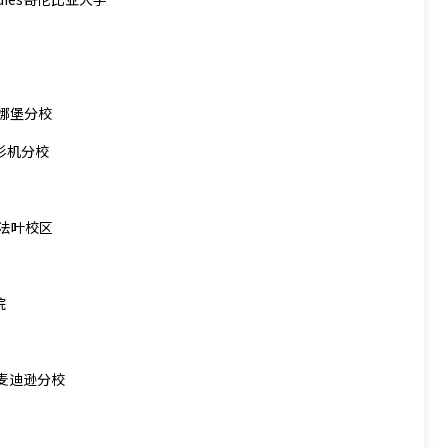
学-安娜堡分校
大学洛杉机分校
学西拉法叶校区
院
辛大学麦迪逊分校