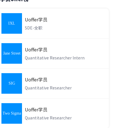
Uoffer学员
IXL
SDE-全职
Learning
Uoffer学员
Jane Street
Quantitative Researcher Intern
Uoffer学员
SIG
Quantitative Researcher
Uoffer学员
Two Sigma
Quantitative Researcher