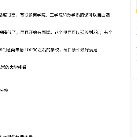
灵活度很高，有很多商学院、工学院和数学系的课可以自由选
幅降低了，而且开始有面试。这个项目可以延长到2年，有个
学们意向申请TOP30左右的学校，硬件条件最好满足
推崇的大学排名
克利分校
l Studies哥伦比亚大学