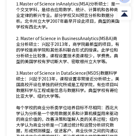
1.Master of Science inAnalytics(MSA)分析硕士：是一
个交叉学科，是综合应用数学、统计、计算机和各种商
业定律的新兴专业。部分学校又叫预言分析和数据分
析。北卡州立大学2007年最早开设此项目，典型的美国
学校有西北大学。
2. Master of Science in BusinessAnalytics(MSBA)商
业分析硕士：兴起于2013年，商学院最新型的项目，有
的学校是商学院和其他系科联合形式的授课。此学位和
分析硕士比较像，课程设置技术类课程少，学费贵。典
型的美国学校有罗切斯大学、密歇根州立大学等。
3.Master of Science in DataScience(MSDS)数据科学
硕士：兴起于2013年，课程设置非常接近分析硕士，美
国高校开设在单独的研究所或是工程学院，有些项目叫
数据科学与工程或是信息与数据科学。典型学校有哥伦
比亚大学、纽约大学等。
每个学校的商业分析类学位培养目标不尽相同：西北大
学认为分析是一个使用数据关系和计算机模型用来驱动
的商业价值的，改善决策和理解人类的关系过程；纽约
大学认为商业分析是一门通过统计和运营分析研究数
据，形成预测模型，促进客户、商业伙伴之间的沟通以