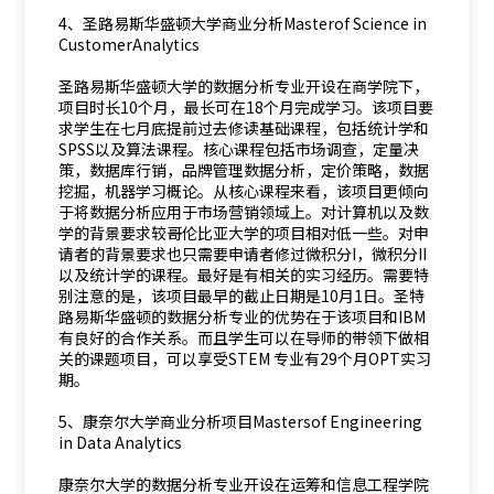
4、圣路易斯华盛顿大学商业分析Masterof Science in
CustomerAnalytics
圣路易斯华盛顿大学的数据分析专业开设在商学院下，
项目时长10个月，最长可在18个月完成学习。该项目要
求学生在七月底提前过去修读基础课程，包括统计学和
SPSS以及算法课程。核心课程包括市场调查，定量决
策，数据库行销，品牌管理数据分析，定价策略，数据
挖掘，机器学习概论。从核心课程来看，该项目更倾向
于将数据分析应用于市场营销领域上。对计算机以及数
学的背景要求较哥伦比亚大学的项目相对低一些。对申
请者的背景要求也只需要申请者修过微积分I，微积分II
以及统计学的课程。最好是有相关的实习经历。需要特
别注意的是，该项目最早的截止日期是10月1日。圣特
路易斯华盛顿的数据分析专业的优势在于该项目和IBM
有良好的合作关系。而且学生可以在导师的带领下做相
关的课题项目，可以享受STEM 专业有29个月OPT实习
期。
5、康奈尔大学商业分析项目Mastersof Engineering
in Data Analytics
康奈尔大学的数据分析专业开设在运筹和信息工程学院