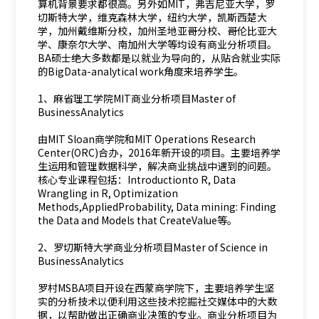
算机背景要求都很高。另外如MIT，弗吉尼亚大学，罗
切斯特大学，维克森林大学，纽约大学，凯斯西楚大
学，加州戴维斯分校，加州圣地亚哥分校、哥伦比亚大
学、康奈尔大学、南加州大学等均设有商业分析项目。
BA硕士绝大多数都是以就业为导向的，从贴合就业实际
的BigData-analytical work角度来培养学生。
1、麻省理工学院MIT商业分析项目Master of
BusinessAnalytics
由MIT Sloan商学院和MIT Operations Research
Center(ORC)合办，2016年新开设的项目。主要培养学
生运用和管理数据科学，解决商业挑战中遇到的问题。
核心专业课程包括：Introductionto R, Data
Wrangling in R, Optimization
Methods,AppliedProbability, Data mining: Finding
the Data and Models that CreateValue等。
2、罗切斯特大学商业分析项目Master of Science in
BusinessAnalytics
罗村MSBA项目开设在西蒙商学院下，主要培养学生坚
实的分析技术以便利用这些技术挖掘社交媒体中的大数
据，以帮助做出正确商业决策的专业。商业分析项目为