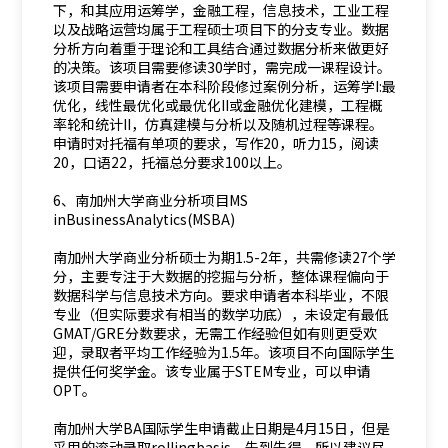
下，和其应用运筹学，金融工程，信息技术，工业工程
以及战略运营均属于工程硕士项目下的分支专业。数据
分析方向着重于理论和工具结合通过数据分析来做更好
的决策。该项目需要修读30学时，需完成一课程设计。
该项目需要申请者在本科阶段修过案例分析，运筹学I:最
优化，线性最优化或最优化II或金融优化建模，工程概
率轮和统计II，仿真建模与分析以及随机过程等课程。
申请时对托福有单项的要求，写作20，听力15，阅读
20，口语22，托福总分要求100以上。
6、南加州大学商业分析项目MS
inBusinessAnalytics(MSBA)
南加州大学商业分析硕士为期1.5-2年，共需修读27个学
分，主要专注于大数据的挖掘与分析，整体课程偏向于
数据科学与信息技术方向。要求申请者本科毕业，不限
专业（但实际要求有相当的数学功底），未设定有最低
GMAT/GRE分数要求，无需工作经验但如有则更受欢
迎，录取者平均工作经验为1.5年。该项目不向国际学生
提供任何奖学金。该专业属于STEM专业，可以申请
OPT。
南加州大学BA国际学生申请截止日期是4月15日，但是
采用的滚动录取rollingbasis，先到先得，所以建议尽