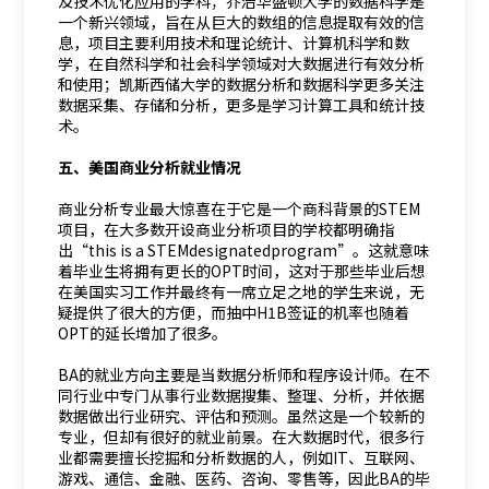
及技术优化应用的学科；乔治华盛顿大学的数据科学是
一个新兴领域，旨在从巨大的数组的信息提取有效的信
息，项目主要利用技术和理论统计、计算机科学和数
学，在自然科学和社会科学领域对大数据进行有效分析
和使用；凯斯西储大学的数据分析和数据科学更多关注
数据采集、存储和分析，更多是学习计算工具和统计技
术。
五、美国商业分析就业情况
商业分析专业最大惊喜在于它是一个商科背景的STEM
项目，在大多数开设商业分析项目的学校都明确指
出“this is a STEMdesignatedprogram”。这就意味
着毕业生将拥有更长的OPT时间，这对于那些毕业后想
在美国实习工作并最终有一席立足之地的学生来说，无
疑提供了很大的方便，而抽中H1B签证的机率也随着
OPT的延长增加了很多。
BA的就业方向主要是当数据分析师和程序设计师。在不
同行业中专门从事行业数据搜集、整理、分析，并依据
数据做出行业研究、评估和预测。虽然这是一个较新的
专业，但却有很好的就业前景。在大数据时代，很多行
业都需要擅长挖掘和分析数据的人，例如IT、互联网、
游戏、通信、金融、医药、咨询、零售等，因此BA的毕