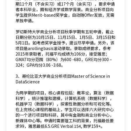
期11个月（不含实习）或17个月（含实习），要求申请
者本科毕业，拥有经济学或数学背景。商业分析项目向
学生提供Merit-based奖学金，自动随Offer发放，无需
单独申请。
罗切斯特大学商业分析项目秋季学期有五轮申请，截止
日期分别为10月15日、11月15日、1月5日、3月15日和
5月1日。如考虑奖学金授予，建议尽早申请。另外，该
项目是arollingbasis滚动录取。录取成绩要求，参考
2015年录取者，托福平均成绩为106分，接受雅思；
GMAT均分范围（80%）为600 -680，GRE均分300 –
324；GPA均分3.06 -3.68。
3、哥伦比亚大学商业分析项目Master of Science in
DataScience
为两学期的项目，核心课程包括：概率论，算法（数据
科学），统计推理和建模，计算机系统（数据科学），
机器学习（数据科学），探索性数据分析和可视化等。
在上完核心课程的基础上，学生可以选择六大研究中心
的一个进行项目和科研，其中有金融和商业分析中心，
新媒体中心等。申请时需要理工科的背景，托福最低要
求99，雅思最低6.5.GRE Verbal 154, 数学159+。