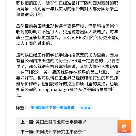
职秋招的压力，除非你已经准备好了随时面对残酷的职
场竞争，否则第一年找实习的缓冲期对大部分国际学生
都是很受用的。
虽然目前美国就业形势逐年变得严峻，但是科技类岗位
收到的影响并不是很大，只是随着出国人数增加，每年
毕业生竞争都更加激烈，大公司HR收到的简历更不是可
以人工看的过来的。
这时候已经工作的学长学姐内推就变的尤为重要，因为
有些公司内推渠道的简历至少HR是一定要看的，只要看
过了，那么就很有机会拿到面试，其实大部分人求职都
卡在了HR这一关。简历就是你在职场的第二张脸，一定
要好好写。也可以请在工业界已经摸爬滚打过的师兄师
姐帮忙修改，他们能最好的挖掘你项目里的亮点，也最
知道公司的hiring manager最想从你的简历里看到什
么。
标签：
美国数据科学硕士申请要求
data
上一篇:
美国金融专业硕士申请要求
求
职
下一篇:
美国统计学研究生申请条件