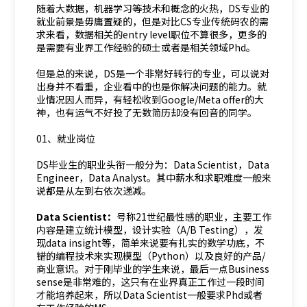
随着大数据，机器学习等技术和概念的火热，DS专业的
就业前景是毋庸置疑的，但是对比CS专业传统码农的需
求来看，数据相关的entry level职位不算很多，更多的
是需要有业界工作经验的硕士或者是相关领域Phd。
但是总的来说，DS是一个非常好转行的专业，可以说对
出身并不看重，企业看中的也是你解决问题的能力。就
业情况因人而异，有轻松收到Google/Meta offer的大
神，也有运气不好投了无数简历却没有回音的同学。
01、就业岗位
DS毕业生的职业头衔一般分为：Data Scientist，Data
Engineer，Data Analyst。其中薪水和求职难度一般来
说都是从左到右依次递减。
Data Scientist：
号称21世纪最性感的职业，主要工作
内容是建立统计模型，设计实验（A/B Testing），发
现data insight等，简单来说要有扎实的数学功底，不
错的编程技术来实现模型（Python）以及良好的产品/
商业意识。对于刚毕业的学生来说，最后一点Business
sense是非常难的，这只有在业界真正工作过一段时间
才能培养起来，所以Data Scientist一般要求Phd或者