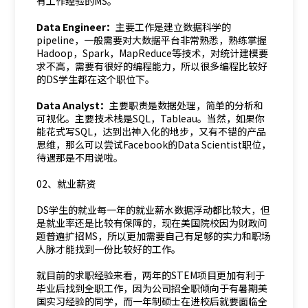
有工作经验的MS。
Data Engineer：
主要工作是建立数据科学的
pipeline，一般需要对大数据平台非常熟悉，熟练掌握
Hadoop，Spark，MapReduce等技术，对统计建模要
求不高，需要有很好的编程能力，所以很多编程比较好
的DS学生都在这个职位下。
Data Analyst：
主要职责是数据处理，简单的分析和
可视化。主要技术栈是SQL，Tableau。当然，如果你
能花式写SQL，达到出神入化的地步，又有不错的产品
思维，那么可以尝试Facebook的Data Scientist职位，
待遇那是不用说啦。
02、就业薪资
DS学生的就业每一年的就业薪水数据浮动都比较大，但
是就业率还是比较有保障的，现在美国院校因为财政问
题普遍扩招MS，所以更加需要自己有足够的实力和职场
人脉才能找到一份比较好的工作。
就目前的求职经验来看，两年的STEM项目更加有利于
毕业后找到全职工作，因为公司招全职倾向于有暑期美
国实习经验的同学，而一年制硕士在进校后就要面临全