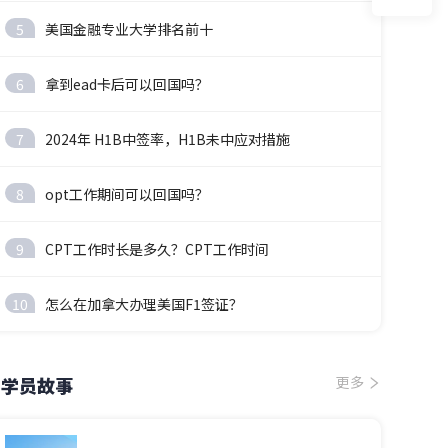
5
美国金融专业大学排名前十
6
拿到ead卡后可以回国吗？
7
2024年 H1B中签率，H1B未中应对措施
8
opt工作期间可以回国吗？
9
CPT工作时长是多久？CPT工作时间
10
怎么在加拿大办理美国F1签证？
学员故事
更多