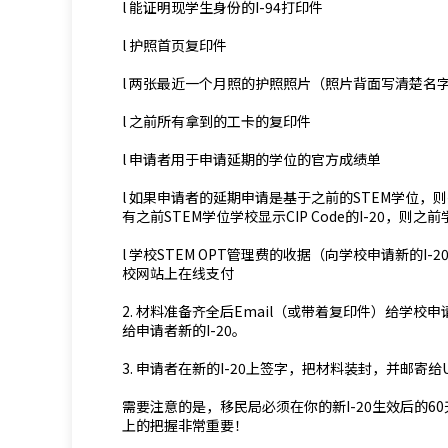
l 能证明现学生身份的I-94打印件
l 护照首页复印件
l 两张最近一个月照的护照照片（照片背面写清楚名字，
l 之前所有拿到的工卡的复印件
l 申请者用于申请延期的学位的官方成绩单
l 如果申请者的延期申请是基于之前的STEM学位
有之前STEM学位学校显示CIP Code的I-20，则
l 学校STEM OPT管理费的收据（向学校申请新的I
校网站上在线支付
2. 材料准备齐全后Email（或带着复印件）给学校
给申请者新的I-20。
3. 申请者在新的I-20上签字，把材料装封，并邮寄给U
需要注意的是，移民局必须在你的新I-20生效后的6
上的把握非常重要！