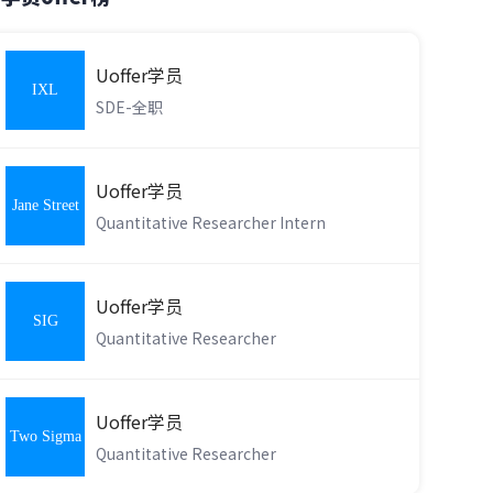
Uoffer学员
IXL
SDE-全职
Learning
Uoffer学员
Jane Street
Quantitative Researcher Intern
Uoffer学员
SIG
Quantitative Researcher
Uoffer学员
Two Sigma
Quantitative Researcher