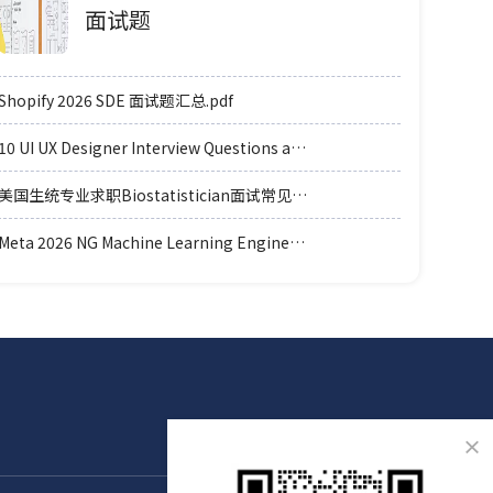
面试题
Shopify 2026 SDE 面试题汇总.pdf
10 UI UX Designer Interview Questions and Answers.pdf
美国生统专业求职Biostatistician面试常见例题题型.pdf
Meta 2026 NG Machine Learning Engineer coding轮面参考.pdf
×