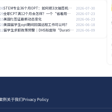
06
STEM专业36个月OPT：如何把3次抽签机会用到极致？
2026-07-30
29
全职CPT满12个月会怎样？一个“省着用”的代价
2026-07-23
15
美国f1签证最新动态变化
2026-06-23
23
美国留学生opt期间回国远程工作可以吗？
2026-06-18
12
留学生求职政策预警｜DHS拟废除“Duration of Status”（D/S），四年学制倒计时开始
2026-06-09
案例
关于我们
Privacy Policy