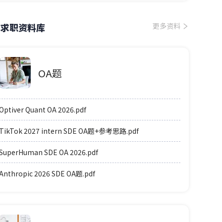
求职资料库
更多资料
OA题
Optiver Quant OA 2026.pdf
TikTok 2027 intern SDE OA题+参考思路.pdf
SuperHuman SDE OA 2026.pdf
Anthropic 2026 SDE OA题.pdf