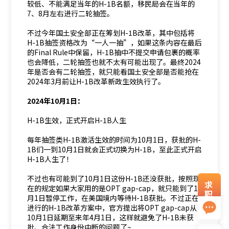
较低、不能满足当年的H-1B名额，移民局会在当年的
7、8月左右进行二轮抽签。
不过今年国土安全部正在筹划H-1B改革，其中包括将
H-1B抽签资格改为“一人一抽”，如果这条内容在最后
的Final Rule中保留，H-1B抽中不提交申请包裹的概率
也会降低，二轮抽签也就不太有可能出现了。最终2024
年是否会有二轮抽签，就只能看国土安全部是否能抢在
2024年3月前让H-1B改革新政生效执行了。
2024年10月1日：
H-1B生效，正式开启H-1B人生
每年抽签类H-1B激活生效的时间为10月1日，获批的H-
1B们一到10月1日就会正式切换为H-1B，至此正式开启
H-1B人生了！
不过也有可能到了10月1日这份H-1B还没获批，按照现
求
在的规定如果大家用的是OPT gap-cap，就只能到了10
职
月1日暂停工作，在美国境内等待H-1B获批。不过正在
资
进行的H-1B改革方案中，官方提出将OPT gap-cap从
料
10月1日延期至来年4月1日，这样就避免了H-1B未获
批、合法工作身份中断的问题了~