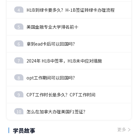
4
H1B到绿卡要多久？H-1B签证转绿卡办理流程
5
美国金融专业大学排名前十
6
拿到ead卡后可以回国吗？
7
2024年 H1B中签率，H1B未中应对措施
8
opt工作期间可以回国吗？
9
CPT工作时长是多久？CPT工作时间
10
怎么在加拿大办理美国F1签证？
学员故事
更多