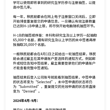
学可以使用即将拿到的研究生学历参与注册抽签，以提
高中签几率。
每一年，移民局都会在网上电子注册窗口关闭后，立即
开始排查重复提交的申请信息，一旦确认有效注册数量
已达到H-1B申请上限，将尽快开始电脑随机抽签环节。
H-1B的抽签顺序是：本科和研究生及以上学历一起抽取
65,000个名额，拥有研究生及以上学历的未中签者再单
独抽取20,000个名额。
一般移民局都会在4月1日之前给出一轮抽签结果，移民
局会通过雇主在其申请账户里选择的通知方式，例如邮
件或短信告知中签结果，雇主需要登录他们的申请账户
才能查看完整中签通知。
抽签结束后登入公司账号就能看到抽签结果，中签申请
的状态将变为“Selected”，未中签申请的状态将仍
为“Submitted”，重复提交的无效申请的状态将直接
变为“Denied”。
2024年4月-9月：
提交H-1B申请包裹、收到审理结果