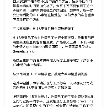
自从2020年抽签类H-1B申请改革之后，留给小伙伴们
筹备申请的时间更加充裕了，大家千万不要浪费了这个
筹备阶段，现在你的准备工作越细致、越完善，就一定
会让你后期的H-1B申请直接受益！当前大家的准备重点
应该放在两个方面：
寻找愿意提供H-1B申请且符合资质的雇主
H-1B申请除了会对外籍员工进行全面考察，最重要的还
需要美国雇主具备合格资质，严格意义上讲，H-1B申请
的申请人(petitioner)是美国雇主，外籍雇员是受益人
(beneficiary)。
所以雇主的申请资质也在很大程度上直接决定了这份H-
1B申请的审批结果。
与公司沟通H-1B申请事宜，敲定大概申请重要问题
这其中包括，尽早确认现行工资标准，以及确认公司或
者你的H-1B申请团队是否实力足够雄厚。
按照现行H-1B审批要求，外籍员工的工资必须达到本地
区同行业的平均水平，这就是现行工资标准(prevailing
wage)。如果现在你的工资、或者正在洽谈的工作工资