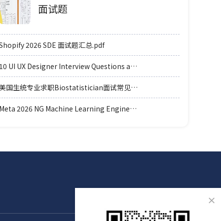
面试题
Shopify 2026 SDE 面试题汇总.pdf
10 UI UX Designer Interview Questions and Answers.pdf
美国生统专业求职Biostatistician面试常见例题题型.pdf
Meta 2026 NG Machine Learning Engineer coding轮面参考.pdf
×