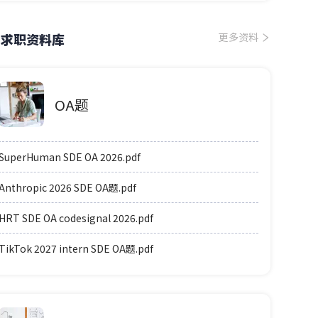
求职资料库
更多资料
OA题
SuperHuman SDE OA 2026.pdf
Anthropic 2026 SDE OA题.pdf
HRT SDE OA codesignal 2026.pdf
TikTok 2027 intern SDE OA题.pdf