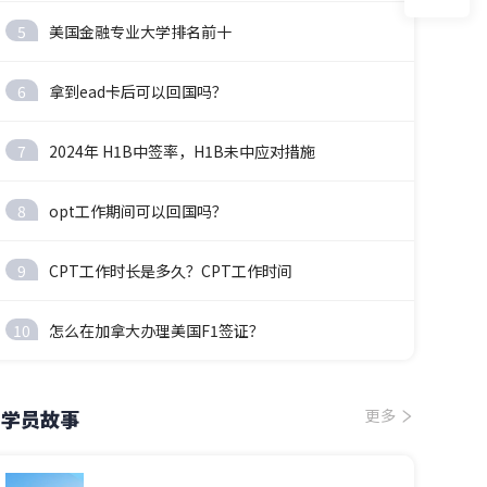
5
美国金融专业大学排名前十
6
拿到ead卡后可以回国吗？
7
2024年 H1B中签率，H1B未中应对措施
8
opt工作期间可以回国吗？
9
CPT工作时长是多久？CPT工作时间
10
怎么在加拿大办理美国F1签证？
学员故事
更多