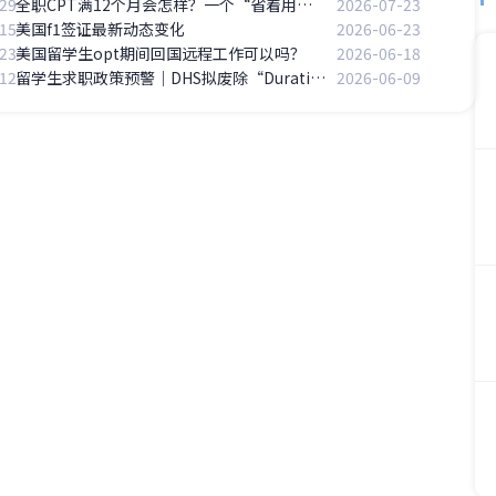
29
全职CPT满12个月会怎样？一个“省着用”的代价
2026-07-23
15
美国f1签证最新动态变化
2026-06-23
23
美国留学生opt期间回国远程工作可以吗？
2026-06-18
12
留学生求职政策预警｜DHS拟废除“Duration of Status”（D/S），四年学制倒计时开始
2026-06-09