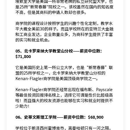
埃默里大学是美国一所非常老牌的私立研究型大学，也
是25所"新常春藤"院校之一。该校虽然在国内的知名度
不高，但是其商科的申请人数却也很多。
商学院的课程设计按照学生的兴趣个性化定制，教学水
平大概全美前30的样子。而且学校所在的亚特兰大金融
和工商业发达，企业数量众多，为商科学生提供了丰富
的实习和就业机会。
05、北卡罗来纳大学教堂山分校——薪资中位数：
$71,800
它是美国历史上第一所公立大学，也是“新常春藤”联
盟的25所学校之一，北卡罗来纳大学教堂山分校的
Kenan-Flagler商学院是美国顶级商学院之一。
Kenan-Flagler商学院还经常出现在福布斯、Payscale
等最佳投资回报排名榜上，选择它可谓是性价比超级高
啦！而且强大的校友资源也能够在实习和就业时提供不
少助力！
06、史蒂文斯理工学院——薪资中位数：$68,900
学校位于新泽西州霍博肯市，离曼哈顿只有一河之隔，