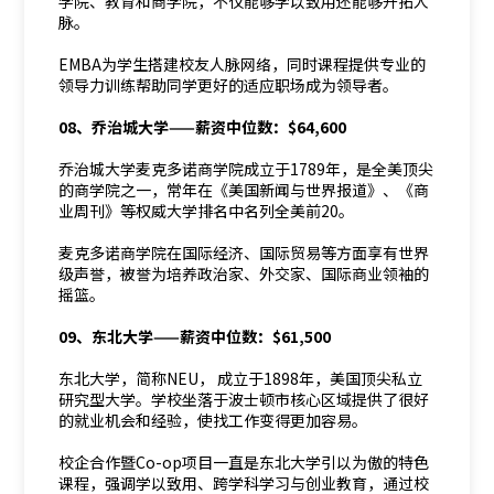
学院、教育和商学院，不仅能够学以致用还能够开拓人
脉。
EMBA为学生搭建校友人脉网络，同时课程提供专业的
领导力训练帮助同学更好的适应职场成为领导者。
08、乔治城大学——薪资中位数：$64,600
乔治城大学麦克多诺商学院成立于1789年，是全美顶尖
的商学院之一，常年在《美国新闻与世界报道》、《商
业周刊》等权威大学排名中名列全美前20。
麦克多诺商学院在国际经济、国际贸易等方面享有世界
级声誉，被誉为培养政治家、外交家、国际商业领袖的
摇篮。
09、东北大学——薪资中位数：$61,500
东北大学，简称NEU， 成立于1898年，美国顶尖私立
研究型大学。学校坐落于波士顿市核心区域提供了很好
的就业机会和经验，使找工作变得更加容易。
校企合作暨Co-op项目一直是东北大学引以为傲的特色
课程，强调学以致用、跨学科学习与创业教育，通过校