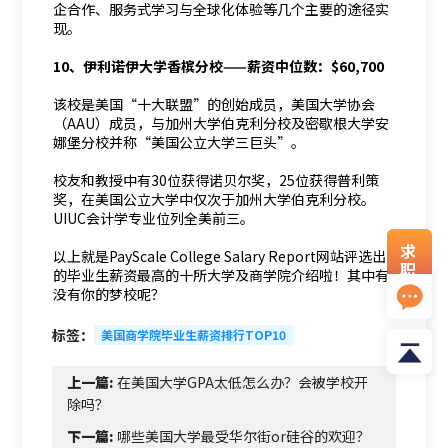
企合作、服务式学习与全球化体验等几个主要的途径实
现。
10、伊利诺伊大学香槟分校——薪资中位数：$60,700
该校是美国“十大联盟”的创始成员，美国大学协会
（AAU）成员，与加州大学伯克利分校及密歇根大学安
娜堡分校并称“美国公立大学三巨头”。
校友和教授中有30位获得诺贝尔奖，25位获得普利策
奖，在美国公立大学中仅次于加州大学伯克利分校。
UIUC会计学专业位列全美前三。
求
以上就是PayScale College Salary Report网站评选出
职
的毕业生薪资最高的十所大学及商学院介绍啦！其中有
资
没有你的梦校呢？
料
标签：
美国商学院毕业生薪资排行TOP10
上一篇:
在美国大学GPA太低怎么办？会被学校开
除吗？
下一篇:
哪些美国大学最受华尔街or硅谷的欢迎？