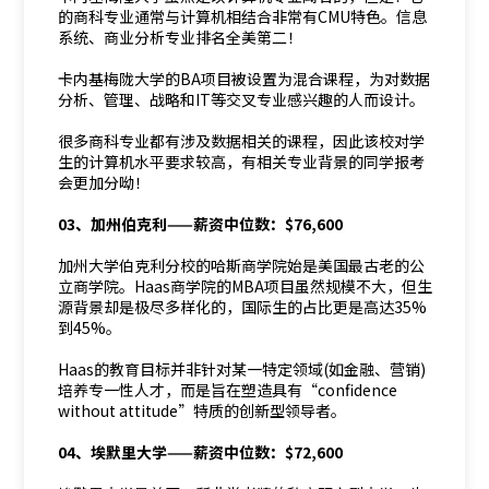
的商科专业通常与计算机相结合非常有CMU特色。信息
系统、商业分析专业排名全美第二！
卡内基梅陇大学的BA项目被设置为混合课程，为对数据
分析、管理、战略和IT等交叉专业感兴趣的人而设计。
很多商科专业都有涉及数据相关的课程，因此该校对学
生的计算机水平要求较高，有相关专业背景的同学报考
会更加分呦！
03、加州伯克利——薪资中位数：$76,600
加州大学伯克利分校的哈斯商学院始是美国最古老的公
立商学院。Haas商学院的MBA项目虽然规模不大，但生
源背景却是极尽多样化的，国际生的占比更是高达35%
到45%。
Haas的教育目标并非针对某一特定领域(如金融、营销)
培养专一性人才，而是旨在塑造具有“confidence
without attitude”特质的创新型领导者。
04、埃默里大学——薪资中位数：$72,600