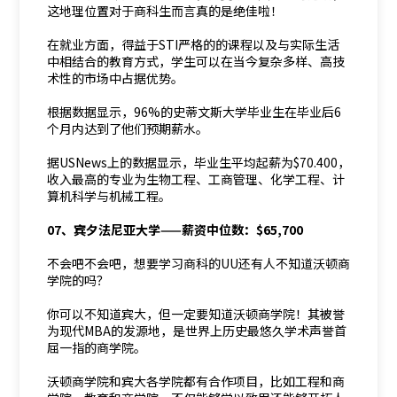
这地理位置对于商科生而言真的是绝佳啦！
在就业方面，得益于STI严格的的课程以及与实际生活
中相结合的教育方式，学生可以在当今复杂多样、高技
术性的市场中占据优势。
根据数据显示，96%的史蒂文斯大学毕业生在毕业后6
个月内达到了他们预期薪水。
据USNews上的数据显示，毕业生平均起薪为$70.400，
收入最高的专业为生物工程、工商管理、化学工程、计
算机科学与机械工程。
07、宾夕法尼亚大学——薪资中位数：$65,700
不会吧不会吧，想要学习商科的UU还有人不知道沃顿商
学院的吗？
你可以不知道宾大，但一定要知道沃顿商学院！其被誉
为现代MBA的发源地，是世界上历史最悠久学术声誉首
屈一指的商学院。
沃顿商学院和宾大各学院都有合作项目，比如工程和商