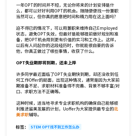
一年OPT的时间并不短，无论你将来的计划安排是什
么，都可以好好利用OPT的机会。随随便便找一份兼职
当然可以，但你真的愿意把时间和精力用在这上面吗？
迫不得已的情况下，可以用兼职来维持自己Employed
状态，避免OPT失效，但最好是能够提前做好规划和准
备，把OPT机会用到更有价值的实习和工作上。这样，
以后有人问起你的这段经历时，你就能很自豪的告诉
他，你真正做过了哪些事情，收获了什么。
OPT失业期即将到期，还未上岸
许多同学最近面临了OPT失业期快到期，却还没收到任
何工作Offer的局面，出现这种情况，通常是因为大家前
期准备不足、求职材料准备得不完善、背景不够丰富/对
口、求职方法不正确等。
这种时候，适当地寻求专业求职机构的确保自己能够顺
利推进留美发展的计划，Uoffer为大家提供最专业的
北
美求职
辅导。
标签：
STEM OPT找不到工作怎么办