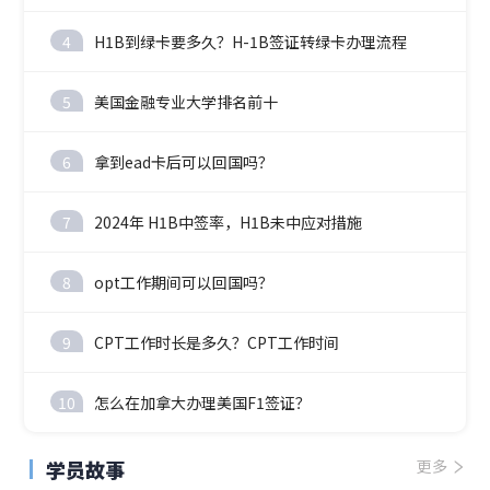
4
H1B到绿卡要多久？H-1B签证转绿卡办理流程
5
美国金融专业大学排名前十
6
拿到ead卡后可以回国吗？
7
2024年 H1B中签率，H1B未中应对措施
8
opt工作期间可以回国吗？
9
CPT工作时长是多久？CPT工作时间
10
怎么在加拿大办理美国F1签证？
学员故事
更多