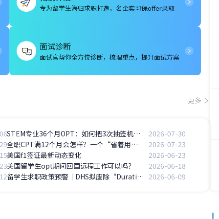
专为留学生海归求职打造，名企实习保offer录取
面试诊断
面试官帮你全方位诊断，梳理重点，提升面试方案
更多
06
STEM专业36个月OPT：如何把3次抽签机会用到极致？
2026-07-30
29
全职CPT满12个月会怎样？一个“省着用”的代价
2026-07-23
15
美国f1签证最新动态变化
2026-06-23
23
美国留学生opt期间回国远程工作可以吗？
2026-06-18
12
留学生求职政策预警｜DHS拟废除“Duration of Status”（D/S），四年学制倒计时开始
2026-06-09