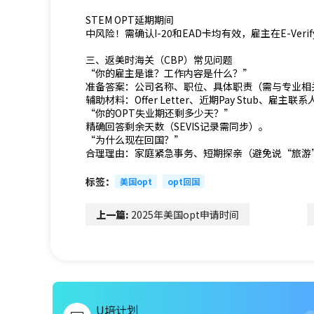
STEM OPT延期期间
中风险！需确认I-20和EAD卡均有效，雇主在E-Veri
三、返美时海关（CBP）常见问题
“你的雇主是谁？工作内容是什么？”
准备答案：公司名称、职位、具体职责（需与专业相
辅助材料：Offer Letter、近期Pay Stub、雇主联
“你的OPT失业期还剩多少天？”
精确回答剩余天数（SEVIS记录需同步）。
“为什么现在回国？”
合理理由：家庭紧急事务、短期探亲（避免说“旅游
标签：
美国opt
opt回国
上一篇:
2025年美国opt申请时间
U培计划