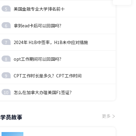
5
美国金融专业大学排名前十
6
拿到ead卡后可以回国吗？
7
2024年 H1B中签率，H1B未中应对措施
8
opt工作期间可以回国吗？
9
CPT工作时长是多久？CPT工作时间
10
怎么在加拿大办理美国F1签证？
学员故事
更多