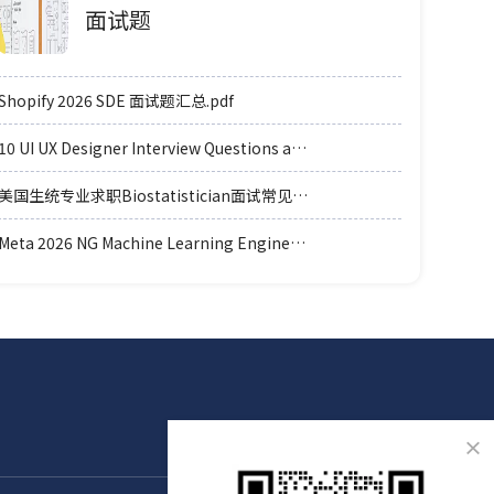
面试题
Shopify 2026 SDE 面试题汇总.pdf
10 UI UX Designer Interview Questions and Answers.pdf
美国生统专业求职Biostatistician面试常见例题题型.pdf
Meta 2026 NG Machine Learning Engineer coding轮面参考.pdf
×