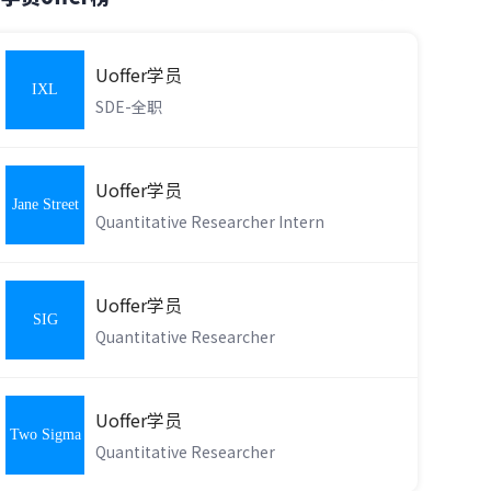
Uoffer学员
IXL
SDE-全职
Learning
Uoffer学员
Jane Street
Quantitative Researcher Intern
Uoffer学员
SIG
Quantitative Researcher
Uoffer学员
Two Sigma
Quantitative Researcher