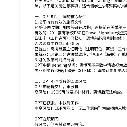
在美国OPT（Optional Practical Trai
险。以下是关键注意事项，适合留学生求职辅导机构
一、OPT期间回国的核心条件
1. 必须持有有效的旅行文件
F1签证未过期：如果签证已过期，需提前在美或第
有效的I-20：需有学校DSO在Travel Signatur
EAD卡（工作许可）已获批：离境前必须拿到实体
2. 必须有工作或Job Offer
已就业：需携带雇主证明信（注明职位、薪资、工作
未就业：理论上允许短暂离境，但CBP（海关）可
3. 避免敏感时间点离境
OPT申请 pending期间：离境可能导致申请被视为
失业期接近90天/150天（STEM）：海关可能拒绝入
二、OPT不同阶段的回国风险
OPT申请提交后，未获批
高风险！USCIS可能要求补材料，离境后无法响应。
OPT已获批，未找到工作
中高风险！CBP可能以“无工作意向”为由拒绝入境
OPT在职期间
低风险，但需带雇主证明信。