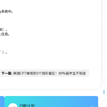
fy系统中。
关）。
系人信息。
”）。
下一篇:
美国CPT被拒的3个隐形雷区！90%留学生不知道
归航计划