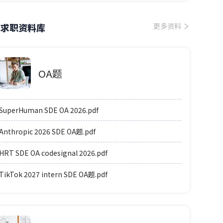
求职资料库
更多资料
OA题
SuperHuman SDE OA 2026.pdf
Anthropic 2026 SDE OA题.pdf
HRT SDE OA codesignal 2026.pdf
TikTok 2027 intern SDE OA题.pdf