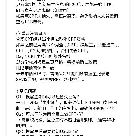
只有拿到标注 新雇主信息 的I-20后，才能开始工作。
向原雇主办理离职（如适用）
如果原CPT未结束，需正常离职，避免影响未来背景调
查或H1B申请。
⚠️ 重要注意事项
全职CPT超过12个月会取消OPT资格
如果之前已用满12个月全职CPT，换雇主后只能选兼职
CPT（≤20小时/周），否则失去OPT。
Day 1 CPT学校可能额外审核
部分学校对换雇主更严格，需提前确认政策。
H1B申请需保持一致
未来申请H1B时，需确保CPT期间所有雇主记录与
SEVIS匹配，避免被RFE（补材料）。
❓ 常见问题
Q1：换雇主期间可以短暂失业吗？
→ CPT没有“失业期”，但必须保持F-1身份（如全日
制上课）。新旧工作间如有空档，需确保不影响学业。
Q2：可以同时为两个雇主做CPT吗？
→ 需学校批准，且总工时不超过全职限制（通常40小
时/周）。
Q3：换雇主后需要通知USCIS吗？