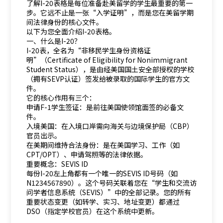
了解I-20表格是每位准备赴美留学的学生最重要的第一
步。它远不止是一张“入学证明”，而是您在美留学期
间法律身份的核心文件。
以下为您全面介绍I-20表格。
一、什么是I-20？
I-20表，全名为“非移民学生身份资格证
明”（Certificate of Eligibility for Nonimmigrant
Student Status），是由经美国国土安全部授权的学校
（拥有SEVP认证）签发给被录取的国际学生的官方文
件。
它的核心作用有三个：
申请F-1学生签证：是前往美国使领馆面签的必备文
件。
入境美国：在入境口岸需向海关与边境保护局（CBP）
官员出示。
在美期间维持合法身份：是在美国学习、工作（如
CPT/OPT）、申请驾照等的法律依据。
重要概念：SEVIS ID
每份I-20左上角都有一个唯一的SEVIS ID号码（如
N1234567890）。这个号码关联着您在“学生和交流访
问学者信息系统（SEVIS）”中的全部记录。您的所有
重要状态变更（如转学、实习、地址变更）都通过
DSO（指定学校官员）在这个系统中更新。