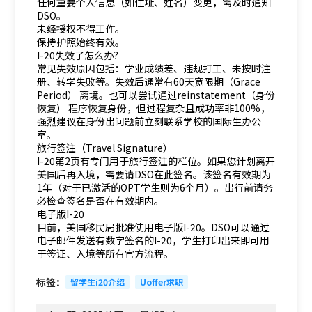
任何重要个人信息（如住址、姓名）变更，需及时通知
DSO。
未经授权不得工作。
保持护照始终有效。
I-20失效了怎么办？
常见失效原因包括：学业成绩差、违规打工、未按时注
册、转学失败等。失效后通常有60天宽限期（Grace
Period） 离境。也可以尝试通过reinstatement（身份
恢复） 程序恢复身份，但过程复杂且成功率非100%，
强烈建议在身份出问题前立刻联系学校的国际生办公
室。
旅行签注（Travel Signature）
I-20第2页有专门用于旅行签注的栏位。如果您计划离开
美国后再入境，需要请DSO在此签名。该签名有效期为
1年（对于已激活的OPT学生则为6个月）。出行前请务
必检查签名是否在有效期内。
电子版I-20
目前，美国移民局批准使用电子版I-20。DSO可以通过
电子邮件发送有数字签名的I-20，学生打印出来即可用
于签证、入境等所有官方流程。
标签：
留学生i20介绍
Uoffer求职