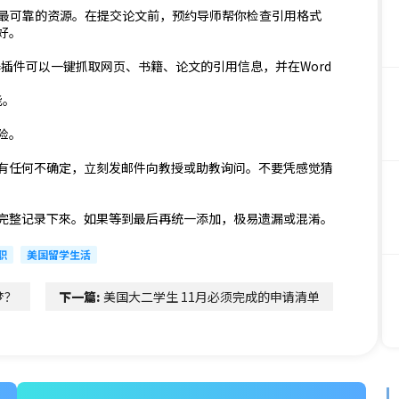
你免费且最可靠的资源。在提交论文前，预约导师帮你检查引用格式
好。
器插件可以一键抓取网页、书籍、论文的引用信息，并在Word
能。
险。
有任何不确定，立刻发邮件向教授或助教询问。不要凭感觉猜
完整记录下來。如果等到最后再统一添加，极易遗漏或混淆。
求职
美国留学生活
梦？
下一篇:
美国大二学生 11月必须完成的申请清单