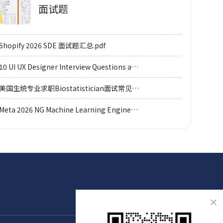
面试题
Shopify 2026 SDE 面试题汇总.pdf
10 UI UX Designer Interview Questions and Answers.pdf
美国生统专业求职Biostatistician面试常见例题题型.pdf
Meta 2026 NG Machine Learning Engineer coding轮面参考.pdf
×