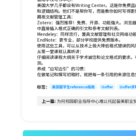
美国大学几乎都设有Writing Center。这是
和逻辑结构。他们不是帮你写，而是教你如何写得更
拥抱文献管理工具：
Zotero：强烈推荐！免费、开源、功能强大。浏览
中直接插入格式正确的引文和参考文献列表。
Mendeley：同样流行，兼具文献管理和社交网络功
EndNote：更专业，部分学校提供免费版本。
使用这些工具，可以从技术上极大降低格式错误的风
从第一堂课就认真听讲：
仔细阅读课程大纲关于学术诚信和论文格式的要求。
测。
养成“边写边引”的习惯：
在做笔记和撰写初稿时，就把每一条引用的来源信息
标签：
美国留学生reference指南
Uoffer
Uoffer
上一篇:
为何校园职业指导中心难以托起留美职业