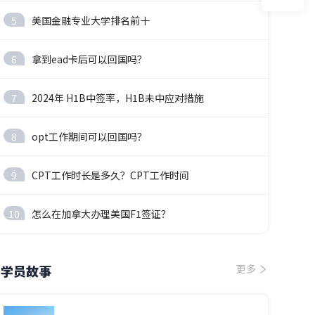
5
美国金融专业大学排名前十
6
拿到ead卡后可以回国吗？
7
2024年 H1B中签率，H1B未中应对措施
8
opt工作期间可以回国吗？
9
CPT工作时长是多久？CPT工作时间
10
怎么在加拿大办理美国F1签证？
学员故事
更多