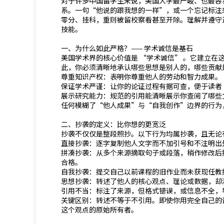
对于许多中国留学生来说，美国大学最严峻、也最容
系。一句“他说的跟我想的一样”，或一个忘记标注
零分、挂科，重则被留校察看甚至开除。理解并遵守
技能。
一、为什么如此严格？—— 学术诚信是基石
美国学术界的核心价值是 “学术诚信” 。它建立在
此，你必须清晰地承认哪些思想是别人的，哪些贡献
尊重知识产权：表明你尊重他人的劳动和智力成果。
保证学术严谨：让你的论证过程有据可查，便于读者
展示研究能力：规范的引用能清晰展示你查阅了哪些
任何模糊了“他人成果”与“自我创作”边界的行为
二、抄袭的定义：比你想的更宽泛
抄袭不仅仅是整段照抄。以下行为均属抄袭，且无论
直接抄袭：逐字复制他人文字而不加引号和不注明出
拼凑抄袭：从多个来源摘取句子或段落，稍作修改后
合格。
自我抄袭：提交自己以前课程的旧作业而未获现任教
思想抄袭：转述了他人的核心观点、理论或数据，却
引用不当：标注了来源，但格式错误，或信息不全，
关键区别：转述不等于不引用。即使你用完全自己的
这个观点的原始所有者。