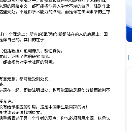
易被忽视的挑战之一，就是其极其严格和成熟的学术规范体
来源的网络定义，都可能将你卷入学术不端的漩涡，轻则作业
这些规范，不是你学术能力的点缀，而是你在美国求学的生存
这样一个理念上：所有的知识和创新都站在前人的肩膀上，因
是你自己的。其目的在于：
（包括教授）追溯源头，验证真伪。
文献，证明了你的研究深度。
，都被视为对学术社区的背叛。
有意无意，都可能受到处罚：
处。
拼凑在一起，即使注明出处，也可能因缺乏原创分析而被判不
授允许。
没有给予相应的引用。这是中国学生最常踩的坑！
导致读者无法找到原文。
话重新表述了另一个作者的观点，你也必须引用来源，以承认