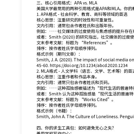
三、核心引用格式：APA vs. MLA
美国大学最常用的两种引用格式是APA和MLA。你
1. APA格式 - 社会科学、教育、商科等领域的首选
核心思想：注重研究的时效性和可重复性。
文内引用：通常包含作者姓氏和出版年份。
例如：……社交媒体的过度使用与焦虑感的提升存在相关性
或者：Smith (2020) 的研究指出，社交媒体的过度
文末参考文献：标题为 “References”。
排序：按作者姓氏字母顺序排列。
格式示例（期刊文章）：
Smith, J. A. (2020). The impact of social media o
45-60. https://doi.org/10.1234/abcd.2020.1234
2. MLA格式 - 人文学科（语言、文学、艺术等）的首
核心思想：注重作者和作品本身。
文内引用：通常只包含作者姓氏和页码。
例如：……这种孤独感被描述为“现代生活的普遍特征”
或者：Smith 认为这种孤独感是“现代生活的普遍特
文末参考文献：标题为 “Works Cited”。
排序：按作者姓氏字母顺序排列。
格式示例（书籍）：
Smith, John A. The Culture of Loneliness. Pengu
四、你的求生工具包：如何避免无心之失？
善用学校写作中心：