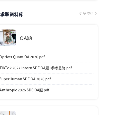
求职资料库
更多资料
OA题
Optiver Quant OA 2026.pdf
TikTok 2027 intern SDE OA题+参考思路.pdf
SuperHuman SDE OA 2026.pdf
Anthropic 2026 SDE OA题.pdf