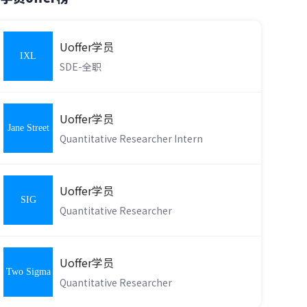
Uoffer学员
IXL
SDE-全职
Learning
Uoffer学员
Jane Street
Quantitative Researcher Intern
Uoffer学员
SIG
Quantitative Researcher
Uoffer学员
Two Sigma
Quantitative Researcher