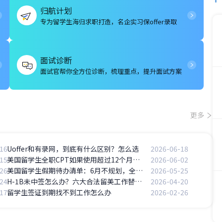
归航计划
专为留学生海归求职打造，名企实习保offer录取
面试诊断
面试官帮你全方位诊断，梳理重点，提升面试方案
更多
16
Uoffer和有录网，到底有什么区别？怎么选
2026-06-18
15
美国留学生全职CPT如果使用超过12个月，是否依然会永久失去申请OPT的资格？
2026-06-02
26
美国留学生假期待办清单：6月不规划，全年徒伤悲
2026-05-25
24
H-1B未中签怎么办？六大合法留美工作替代方案全解析
2026-04-20
17
留学生签证到期找不到工作怎么办
2026-02-26