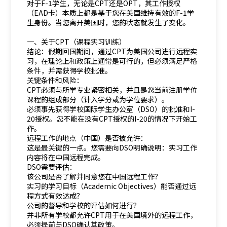
对于F-1学生，无论是CPT还是OPT，其工作授权
（EAD卡）本质上都是基于您在美国维持有效的F-1学
生身份。当您离开美国时，您的状态就发生了变化。
一、关于CPT（课程实习训练）
结论：假期回国期间，通过CPT为美国公司进行远程实
习，在理论上和政策上通常是可行的，但必须满足严格
条件，并需获得学校批准。
关键条件和风险：
CPT必须与所学专业紧密相关，并且是您当前注册学位
课程的组成部分（计入学分或为学位要求）。
必须事先获得学校国际学生办公室（DSO）的批准和I-
20授权。您不能在没有CPT授权的I-20的情况下开始工
作。
远程工作的地点（中国）是否被允许：
这是最关键的一点。您需要向DSO明确说明：实习工作
内容将在中国远程完成。
DSO需要评估：
该公司是否了解并同意您在中国远程工作？
实习的学习目标（Academic Objectives）能否通过远
程方式有效达成？
公司的督导和学校的评估如何进行？
并非所有学校都允许CPT用于在美国境外的远程工作，
必须提前与DSO确认其政策。