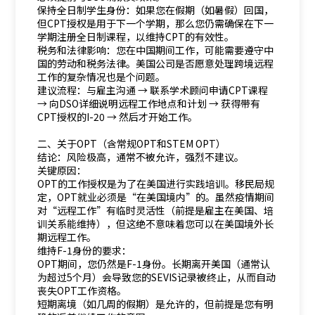
保持全日制学生身份：如果您在假期（如暑假）回国，
但CPT授权是用于下一个学期，那么您仍需确保在下一
学期注册全日制课程，以维持CPT的有效性。
税务和法律影响：您在中国期间工作，可能需要遵守中
国的劳动和税务法律。美国公司是否愿意处理跨境远程
工作的复杂情况也是个问题。
建议流程：与雇主沟通 → 联系学术顾问申请CPT课程
→ 向DSO详细说明远程工作地点和计划 → 获得带有
CPT授权的I-20 → 然后才开始工作。
二、关于OPT（含常规OPT和STEM OPT）
结论：风险极高，通常不被允许，强烈不建议。
关键原因：
OPT的工作授权是为了在美国进行实践培训。移民局规
定，OPT就业必须是“在美国境内”的。虽然疫情期间
对“远程工作”有临时灵活性（前提是雇主在美国、培
训关系能维持），但这绝不意味着您可以在美国境外长
期远程工作。
维持F-1身份的要求：
OPT期间，您仍然是F-1身份。长期离开美国（通常认
为超过5个月）会导致您的SEVIS记录被终止，从而自动
丧失OPT工作资格。
短期离境（如几周的假期）是允许的，但前提是您有明