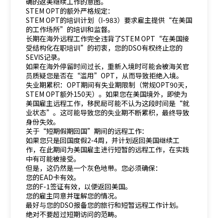
确的返美继续工作的意图。
STEM OPT的额外严格规定：
STEM OPT的培训计划（I-983）要求雇主提供“在美国
的工作场所”的培训和监督。
长期在海外远程工作完全违背了STEM OPT“在美国接
受结构化在职培训”的初衷，您的DSO有权终止您的
SEVIS记录。
如果在海外停留时间过长，重新入境时可能会被海关官
员质疑您是否在“滥用”OPT，从而导致拒绝入境。
失业期累积：OPT期间有失业期限制（常规OPT90天，
STEM OPT额外150天）。如果您在美国境外，即使为
美国雇主远程工作，移民局可能不认为这段时间是“就
业状态”。这可能导致您的失业期不断累积，最终导致
身份失效。
关于“短期假期回国”期间的远程工作：
如果您只是回国度假2-4周，并计划返回美国继续工
作，在此期间为美国雇主进行短暂的远程工作，在实践
中有可能被接受。
但是，这仍然是一个灰色地带。您必须确保：
您的EAD卡有效。
您的F-1签证有效，以便返回美国。
您的雇主同意并理解您的情况。
最好与您的DSO报备您的旅行和短暂远程工作计划。
绝对不要超过短期访问的范畴。