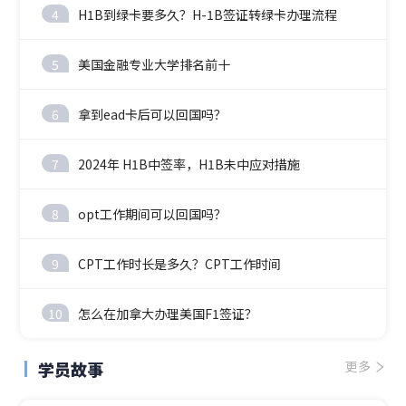
4
H1B到绿卡要多久？H-1B签证转绿卡办理流程
5
美国金融专业大学排名前十
6
拿到ead卡后可以回国吗？
7
2024年 H1B中签率，H1B未中应对措施
8
opt工作期间可以回国吗？
9
CPT工作时长是多久？CPT工作时间
10
怎么在加拿大办理美国F1签证？
学员故事
更多