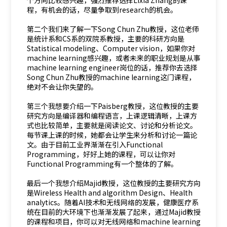
个方向比较感兴趣，强烈推荐选择Lixia Zhang的课
程，有机会的话，尽量争取到research的机会。
第二个我们来了解一下Song Chun Zhu教授，这位老师
是统计系和CS系的双院系教授，主要的科研方向是
Statistical modeling、Computer vision，如果你对
machine learning感兴趣，或者未来的职业规划是从事
machine learning engineer岗位的话，推荐你去选择
Song Chun Zhu教授的machine learning这门课程，
绝对不会让你失望的。
第三个我想要介绍一下Paisberg教授，这位教授的主要
研究方向是编译器和编程语言，上课逻辑清晰，上课方
式也比较简单，主要就是阅读论文、讨论和分析论文。
每节课上课的时候，她都会让学生来分析和讨论一篇论
文。由于目前工业界渐渐在引入Functional
Programming，好好上她的课程，可以让你对
Functional Programming有一个整体的了解。
最后一个我想介绍Majid教授，这位教授的主要研究方向
是Wireless Health and algorithm Design、Health
analytics。随着AI技术和无线网络的发展，健康医疗系
统在目前的大环境下也渐渐发展了起来，通过Majid教授
的课程和项目，你可以对无线网络和machine learning