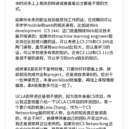
余时间多上上相关的网课或者看看论文都是不错的方
式。
如果你未来的职业规划是想找工作的话，在校期间可以
多学学mobile和web的相关课程，比如说Web
development（CS 144）这门就是围绕Web前沿技术
展开授课的；如果你对machine learning engineer相
关岗位比较感兴趣的话，可以考虑上CS 276和CS 269这
两门课程，虽然课程workload比较大，但认真学习的
话，可以学到很多有用的知识。还有CS 118和CS 111也
是很不错的课程，可以学习到infra相关的知识。
成绩拿B其实并不是特别难，只要你好好跟着上课、按
部就班完成作业和project，还是很容易拿B的。但对于
一些神课而言，本身workload就偏重，再加上课程难度
偏高，拿A就需要多付出一些了。
UCLA的师资还是很不错的，因为我本身是CS项目，所
以我这里侧重介绍一下UCLA CS项目的师资团队。第一
个要介绍的就是Lixia Zhang，作为一个CS
Networking届的领军人物，业内的知名度还是很高
的，毕业于MIT，她曾带领着自己的团队开发出IPv6，
我还是很崇拜这位老师的。如果你对CS Networking这