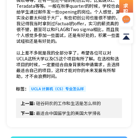
微软等等，还有一些还不错的初创公司，比如说IXL、
求
Teradata等等。一般在秋季quarter的时候，学校也会
职
给学生通过邮件发一些opening的岗位。个人感觉，其
资
实没必要太纠结于大厂，有些初创公司也是很不错的，
料
我记得我当时拿到过Factual的offer，实习的薪资真的
很不错，甚至可以和FLAG和Two sigma相比，而且我
个人感觉多参加一些面试，还是有好处的，积累一些面
试经验还是有好处的。
以上差不多就是我的全部分享了，希望各位可以对
UCLA这所大学以及CS这个项目有所了解。在选校和选
项目的时候，一定要结合自身背景和申请需求，去选择
最适合自己的项目，这样才能对你的未来发展有所帮
助，才不会浪费时间。
标签：
UCLA 计算机（CS）专业怎么样
上一篇:
硅谷码农的工作和生活是怎么样的
下一篇:
最适合中国留学生的美国大学排名