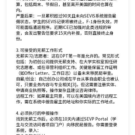
算，包括周末、节假日，甚至离开美国的时间也算在
内。
严重后果：一旦累积超过90天且未向SEVIS系统报告雇
佣状态，学生的SEVIS记录将被终止，F-1身份失效，并
可能面临遣返程序。近期ICE已加强对此类违规的审
查，会发出警告信要求15天内补报，否则直接终止身
份。
3. 可接受的无薪工作形式
无薪实习/志愿者：这在OPT第一年是允许的。常见形式
包括：为初创公司提供无薪支持、在大学实验室担任研
究志愿者、或在非营利组织工作。关键是保留工作证明
（如Offer Letter、工作日志）以备未来移民局审查。
自雇/创业：自己创办公司或在平台从事自由职业也被认
可，只要业务内容与专业相关[3]。但这需要注册实体、
申请商业执照等，操作复杂且建议咨询律师。
远程工作：如果雇主同意，可以在美国境内进行远程工
作，需在系统中报告雇主的地址和你实际的工作地点。
4. 必须执行的申报操作
找到无薪工作后，必须在10天内通过SEVP Portal（学
生与交流访问者项目门户）向移民局报告。你需要登录
系统，录入：