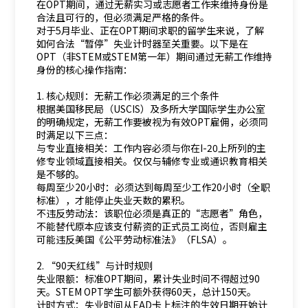
在OPT期间，通过无薪实习或志愿者工作来维持身份是
合法且可行的，但必须满足严格的条件。
对于5月毕业、正在OPT期间求职的留学生来说，了解
如何合法“暂停”失业计时器至关重要。以下是在
OPT（非STEM或STEM第一年）期间通过无薪工作维持
身份的核心操作指南：
1. 核心规则：无薪工作必须满足的三个条件
根据美国移民局（USCIS）及多所大学国际学生办公室
的明确规定，无薪工作要被视为有效OPT雇佣，必须同
时满足以下三点：
与专业直接相关：工作内容必须与你在I-20上所列的主
修专业领域直接相关。仅仅与辅修专业或通识教育相关
是不够的。
每周至少20小时：必须达到每周至少工作20小时（全职
标准），才能停止失业天数的累积。
不违反劳动法：该职位必须是真正的“志愿者”角色，
不能替代原本应该支付薪资的正式员工岗位，否则雇主
可能违反美国《公平劳动标准法》（FLSA）。
2. “90天红线”与计时规则
失业限额：标准OPT期间，累计失业时间不得超过90
天。STEM OPT学生可额外获得60天，总计150天。
计时方式：失业时间从EAD卡上标注的生效日期开始计