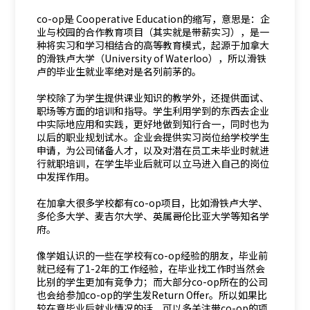
co-op是 Cooperative Education的缩写，意思是：企
业与校园的合作教育项目（其实就是带薪实习），是一
种将实习和学习相结合的高等教育模式，起源于加拿大
的滑铁卢大学（University of Waterloo），所以滑铁
卢的毕业生就业率绝对是名列前茅的。
学校除了为学生提供课业知识的教学外，还提供面试、
职场等方面的培训和指导。学生利用学到的东西去企业
中实际地应用和实践，更好地做到知行合一，同时也为
以后的职业规划试水。企业会提供实习岗位给学校学生
申请，为公司储备人才，以及对潜在员工未毕业时就进
行就职培训，在学生毕业后就可以立马进入自己的岗位
中发挥作用。
在加拿大很多学校都有co-op项目，比如滑铁卢大学、
多伦多大学、麦吉尔大学、英属哥伦比亚大学等知名学
府。
像学姐认识的一些在学校有co-op经验的朋友，毕业前
就已经有了1-2年的工作经验，在毕业找工作时当然会
比别的学生更加有竞争力；而大部分co-op所在的公司
也会给参加co-op的学生发Return Offer。所以如果比
较在意毕业后就业情况的话，可以多关注带co-op的项