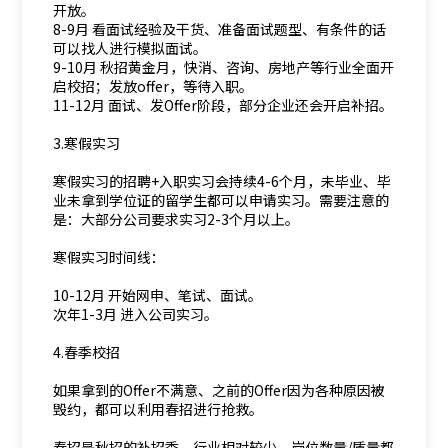
开放。
8-9月 看面试经验及干货、准备面试题型、有条件的话
可以找人进行模拟面试。
9-10月 秋招黄金月，快消、咨询、房地产等行业全面开
启校招；发放offer，等待入职。
11-12月 面试、发Offer阶段，部分企业还会开启补招。
3.寒假实习
寒假实习的招聘+入职实习会持续4-6个月，未毕业、毕
业未拿到学位证的留学生都可以申请实习。需要注意的
是：大部分公司要求实习2-3个月以上。
寒假实习时间线：
10-12月 开始网申、笔试、面试。
次年1-3月 进入公司实习。
4.春季校招
如果拿到的Offer不满意、之前的Offer因为各种原因被
毁约，都可以利用春招进行抢救。
春招是秋招的补招季，行业相对较少、岗位数量/质量都