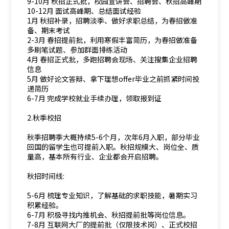
9-10月 秋招正式批，校园宣讲会、招聘会、秋招高峰期
10-12月 面试高峰期、总结面试经验
1月 秋招补录，招聘淡季、做好求职总结，为春招做准
备、期末考试
2-3月 春招提前批，利用寒假丰富简历，为春招做准备
多刷笔试题、参加群面排练活动
4月 春招正式批，多跑招聘会现场、关注搜集企业招聘
信息
5月 做好论文答辩、拿下理想offer毕业之前抓紧时间投
递简历
6-7月 完成学校就业手续办理，领取报到证
2.秋季校招
秋季招聘季大概持续5-6个月，次年6月入职，部分毕业
回国的留学生也可提前入职。秋招规模大、岗位全、质
量高，基本所有行业、企业都会开启招聘。
秋招时间线:
5-6月 梳理专业知识，了解基础的求职技能，暑期实习
积累经验。
6-7月 积极寻找内推机会、秋招提前批等岗位信息。
7-8月 互联网大厂的提前批（仅限技术岗）、正式校招