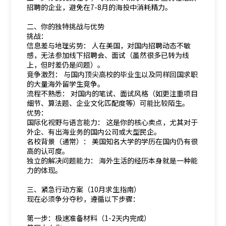
招聘的企业，避免在7-8月的海投中消耗精力。
二、你的独特挑战与优势
挑战：
信息差与地理劣势： 人在美国，对国内招聘动态不敏
感，无法参加线下招聘会、面试（虽然很多已转为线
上，但时差仍是问题）。
竞争激烈： 与国内顶尖高校的毕业生以及同样回国求职
的大量海外留学生竞争。
流程不熟悉： 对国内的笔试、面试风格（如更注重项目
细节、算法题、企业文化匹配度等）可能比较陌生。
优势：
国际化视野与语言能力： 这是你的核心卖点，尤其对于
外企、有出海业务的国内公司或大型民企。
名校背景（通常）： 美国知名大学的学历在国内仍有很
高的认可度。
独立的解决问题能力： 海外生活的经历本身就是一种能
力的体现。
三、紧急行动方案（10月求生指南）
现在必须争分夺秒，遵循以下步骤：
第一步：极速准备材料（1-2天内完成）