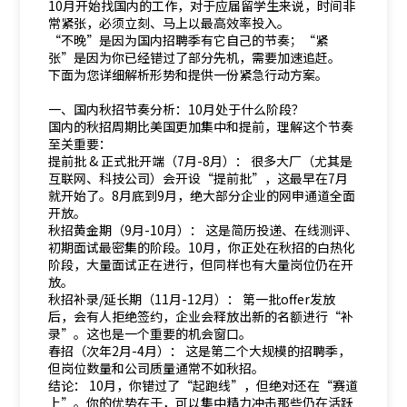
10月开始找国内的工作，对于应届留学生来说，时间非
常紧张，必须立刻、马上以最高效率投入。
“不晚”是因为国内招聘季有它自己的节奏；“紧
张”是因为你已经错过了部分先机，需要加速追赶。
下面为您详细解析形势和提供一份紧急行动方案。
一、国内秋招节奏分析：10月处于什么阶段？
国内的秋招周期比美国更加集中和提前，理解这个节奏
至关重要：
提前批 & 正式批开端（7月-8月）： 很多大厂（尤其是
互联网、科技公司）会开设“提前批”，这最早在7月
就开始了。8月底到9月，绝大部分企业的网申通道全面
开放。
秋招黄金期（9月-10月）： 这是简历投递、在线测评、
初期面试最密集的阶段。10月，你正处在秋招的白热化
阶段，大量面试正在进行，但同样也有大量岗位仍在开
放。
秋招补录/延长期（11月-12月）： 第一批offer发放
后，会有人拒绝签约，企业会释放出新的名额进行“补
录”。这也是一个重要的机会窗口。
春招（次年2月-4月）： 这是第二个大规模的招聘季，
但岗位数量和公司质量通常不如秋招。
结论： 10月，你错过了“起跑线”，但绝对还在“赛道
上”。你的优势在于，可以集中精力冲击那些仍在活跃