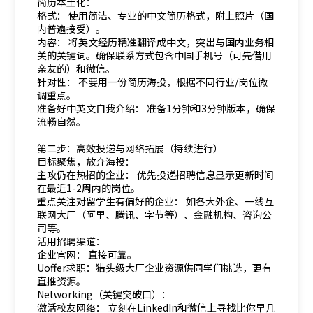
简历本土化：
格式： 使用简洁、专业的中文简历格式，附上照片（国
内普遍接受）。
内容： 将英文经历精准翻译成中文，突出与国内业务相
关的关键词。确保联系方式包含中国手机号（可先借用
亲友的）和微信。
针对性： 不要用一份简历海投，根据不同行业/岗位微
调重点。
准备好中英文自我介绍： 准备1分钟和3分钟版本，确保
流畅自然。
第二步：高效投递与网络拓展（持续进行）
目标聚焦，放弃海投：
主攻仍在热招的企业： 优先投递招聘信息显示更新时间
在最近1-2周内的岗位。
重点关注对留学生有偏好的企业： 如各大外企、一线互
联网大厂（阿里、腾讯、字节等）、金融机构、咨询公
司等。
活用招聘渠道：
企业官网： 直接可靠。
Uoffer求职：猎头级大厂企业资源供同学们挑选，更有
直推资源。
Networking（关键突破口）：
激活校友网络： 立刻在LinkedIn和微信上寻找比你早几