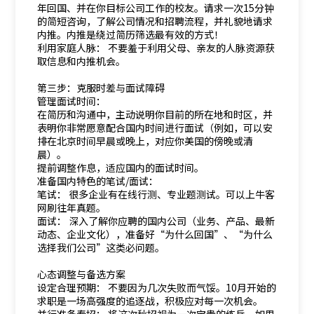
年回国、并在你目标公司工作的校友。请求一次15分钟
的简短咨询，了解公司情况和招聘流程，并礼貌地请求
内推。内推是绕过简历筛选最有效的方式！
利用家庭人脉： 不要羞于利用父母、亲友的人脉资源获
取信息和内推机会。
第三步：克服时差与面试障碍
管理面试时间：
在简历和沟通中，主动说明你目前的所在地和时区，并
表明你非常愿意配合国内时间进行面试（例如，可以安
排在北京时间早晨或晚上，对应你美国的傍晚或清
晨）。
提前调整作息，适应国内的面试时间。
准备国内特色的笔试/面试：
笔试： 很多企业有在线行测、专业题测试。可以上牛客
网刷往年真题。
面试： 深入了解你应聘的国内公司（业务、产品、最新
动态、企业文化），准备好“为什么回国”、“为什么
选择我们公司”这类必问题。
心态调整与备选方案
设定合理预期： 不要因为几次失败而气馁。10月开始的
求职是一场高强度的追逐战，积极应对每一次机会。