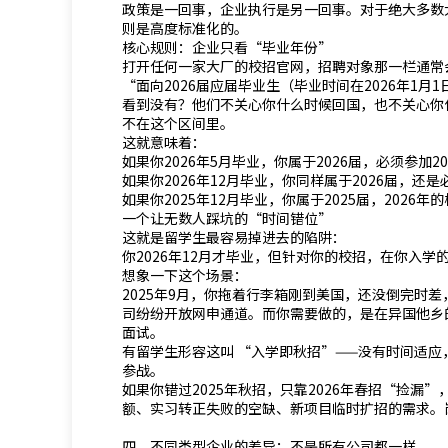
政策是一回事，企业执行是另一回事。对于绝大多数
则是高度标准化的。
核心规则：企业只看“毕业年份”
打开任何一家大厂的校招官网，招聘对象那一栏通常
“面向2026届应届毕业生（毕业时间在2026年1月1日
看到没有？他们不关心你什么时候回国，也不关心你
不在这个区间里。
这就意味着：
如果你2026年5月毕业，你属于2026届，必须参加20
如果你2026年12月毕业，你同样属于2026届，还是
如果你2025年12月毕业，你属于2025届，2026
一个让无数人踩坑的“时间错位”
这就是留学生最容易掉进去的陷阱：
你2026年12月才毕业，但针对你的校招，在你入学的
想象一下这个场景：
2025年9月，你拖着行李箱刚到美国，还没倒完时
司纷纷开放网申通道。而你需要做的，是在异国他乡
面试。
有留学生形容这叫 “入学即秋招”——没有时间适
参战。
如果你错过2025年秋招，只靠2026年春招“捡漏
额、实习转正失败的空缺、新项目临时扩招的需求。
四、不同类型企业的差异：不是所有公司都一样