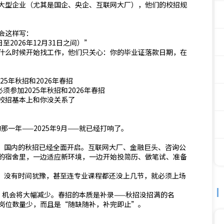
大型企业（尤其是国企、央企、互联网大厂），他们的校招规
会这样写：
至2026年12月31日之间）”
什么时候开始找工作，他们只关心：你的毕业证落款日期，在
25年秋招和2026年春招
必须参加2025年秋招和2026年春招
年的校招基本上和你没关系了
那一年——2025年9月——就已经打响了。
差，国内的秋招已经全面开启。互联网大厂、金融巨头、咨询公
的宿舍里，一边适应新环境，一边开始投简历、做笔试、准备
应，没有时间犹豫，甚至连专业课程都还没上几节，就必须上场
”，机会将大幅减少。春招的本质是补录——秋招没招满的名
岗位数量少，而且是“随缺随补，补完即止”。