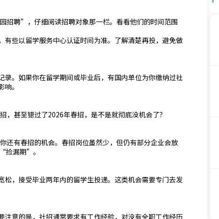
校园招聘”，仔细阅读招聘对象那一栏。看看他们的时间范围
，有些以留学服务中心认证时间为准。了解清楚再投，避免做
记录。如果你在留学期间或毕业后，有国内单位为你缴纳过社
影响。
秋招，甚至错过了2026年春招，是不是就彻底没机会了？
，你还有春招的机会。春招岗位虽然少，但仍有部分企业会放
的“捡漏期”。
宽松，接受毕业两年内的留学生投递。这类机会需要专门去发
要注意的是，社招通常要求有工作经验，对没有全职工作经历