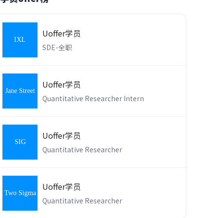
Uoffer学员
IXL
SDE-全职
Learning
Uoffer学员
Jane Street
Quantitative Researcher Intern
Uoffer学员
SIG
Quantitative Researcher
Uoffer学员
Two Sigma
Quantitative Researcher