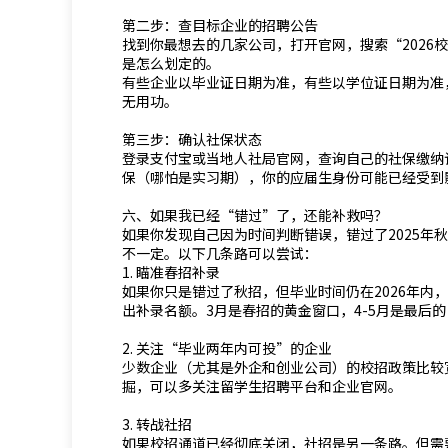
第二步：查目标企业的招聘公告
找到你最想去的几家公司，打开官网，搜索“2026
是怎么划定的。
有些企业以毕业证日期为准，有些以学位证日期为准
无用功。
第三步：确认社保状态
登录支付宝或当地人社局官网，查询自己的社保缴纳
保（哪怕是实习期），你的应届生身份可能已经受到
六、如果我已经“错过”了，还能补救吗？
如果你发现自己因为时间判断错误，错过了2025年
不一定。以下几条路可以尝试：
1. 瞄准春招补录
如果你只是错过了秋招，但毕业时间仍在2026年内
出补录名额。3月是春招的黄金窗口，4-5月是最后
2. 关注“毕业两年内可投”的企业
少数企业（尤其是外企和创业公司）的校招政策比较
掘，可以多关注留学生招聘平台和企业官网。
3. 转战社招
如果校招通道已经彻底关闭，社招是另一条路。但需