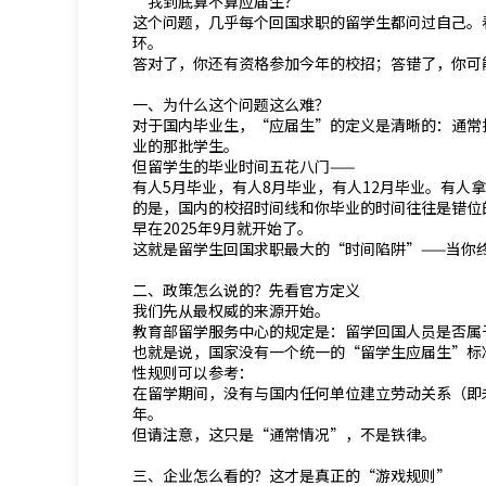
“我到底算不算应届生？”
这个问题，几乎每个回国求职的留学生都问过自己。
环。
答对了，你还有资格参加今年的校招；答错了，你可
一、为什么这个问题这么难？
对于国内毕业生，“应届生”的定义是清晰的：通常指当
业的那批学生。
但留学生的毕业时间五花八门——
有人5月毕业，有人8月毕业，有人12月毕业。有人
的是，国内的校招时间线和你毕业的时间往往是错位的
早在2025年9月就开始了。
这就是留学生回国求职最大的“时间陷阱”——当你
二、政策怎么说的？先看官方定义
我们先从最权威的来源开始。
教育部留学服务中心的规定是：留学回国人员是否属
也就是说，国家没有一个统一的“留学生应届生”标
性规则可以参考：
在留学期间，没有与国内任何单位建立劳动关系（即
年。
但请注意，这只是“通常情况”，不是铁律。
三、企业怎么看的？这才是真正的“游戏规则”