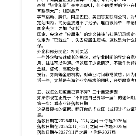
虽然“毕业年份”是主流规则，但不同类型的企业在
互联网大厂：规则最严
字节跳动、腾讯、阿里巴巴、美团等互联网公司，对
定范围内，简历直接进不了池子。理由很简单：申请
国企央企：更加“死板”
国企、央企对“应届生”的定义往往与社保记录绑定
认定为“已就业”，失去应届生资格。这也是为什么
保。
外企和部分民企：相对灵活
一些外企和快速成长的民企，对毕业时间的界定会宽
月，往往可以沟通。但这属于少数情况，不能作为普
金融、咨询：高度分化
投行、券商等金融机构，对毕业时间非常敏感，因为
活一些，尤其是有海外业务需求的团队，会更愿意考
五、我怎么知道自己算不算？三个自查步骤
如果你现在正处于“不知道自己算哪一届”的迷茫期
第一步：看毕业证落款日期
这是最硬核的证据。翻开你的毕业证（或预计毕业证
据。
落款日期在2026年1月-12月之间 → 你是2026届
落款日期在2025年1月-12月之间 → 你是2025届
落款日期在2027年1月之后 → 你是2027届