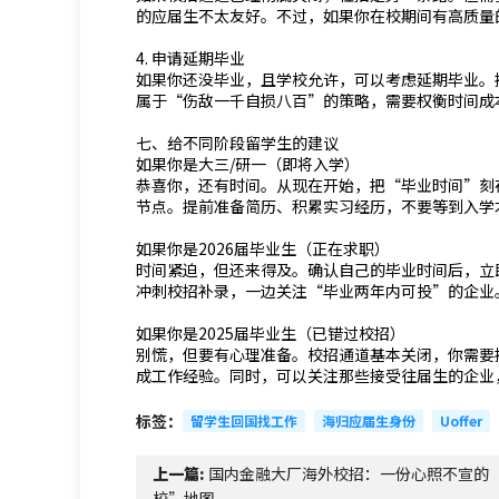
的应届生不太友好。不过，如果你在校期间有高质量
4. 申请延期毕业
如果你还没毕业，且学校允许，可以考虑延期毕业。
属于“伤敌一千自损八百”的策略，需要权衡时间成
七、给不同阶段留学生的建议
如果你是大三/研一（即将入学）
恭喜你，还有时间。从现在开始，把“毕业时间”刻
节点。提前准备简历、积累实习经历，不要等到入学
如果你是2026届毕业生（正在求职）
时间紧迫，但还来得及。确认自己的毕业时间后，立即
冲刺校招补录，一边关注“毕业两年内可投”的企业
如果你是2025届毕业生（已错过校招）
别慌，但要有心理准备。校招通道基本关闭，你需要
成工作经验。同时，可以关注那些接受往届生的企业
标签：
留学生回国找工作
海归应届生身份
Uoffer
上一篇:
国内金融大厂海外校招：一份心照不宣的
校”地图