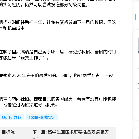
的实习经历，仍然可以尝试投递部分初级岗位。
把毕业时间往后推一年，让你有资格参加下一届的校招。但这
本和机会成本。
在脑子里。搞清楚自己属于哪一届，标记好秋招、春招的时间
才想起来“该找工作了”。
锁定2026年春招的最后机会。同时，做好两手准备：一边
。
把重心转向社招。梳理自己的实习经历，看看有没有可能包装
，或者通过内推渠道寻找机会。
Uoffer求职
2026回国找实习
“目标院
下一篇:
留学生回国求职要准备双语简历
么？