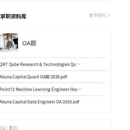
求职资料库
更多资料
OA题
QRT Qube Research & Technologies Quant Hong Kong OA 2026.pdf
Akuna Capital Quant OA题 2026.pdf
Point72 Machine Learning Engineer Hackerrank OA 2026.pdf
Akuna Capital Data Engineer OA 2026.pdf