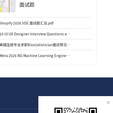
面试题
Shopify 2026 SDE 面试题汇总.pdf
10 UI UX Designer Interview Questions and Answers.pdf
美国生统专业求职Biostatistician面试常见例题题型.pdf
Meta 2026 NG Machine Learning Engineer coding轮面参考.pdf
×