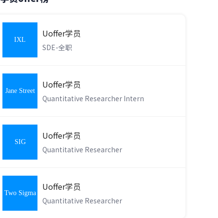
Uoffer学员
IXL
SDE-全职
Learning
Uoffer学员
Jane Street
Quantitative Researcher Intern
Uoffer学员
SIG
Quantitative Researcher
Uoffer学员
Two Sigma
Quantitative Researcher