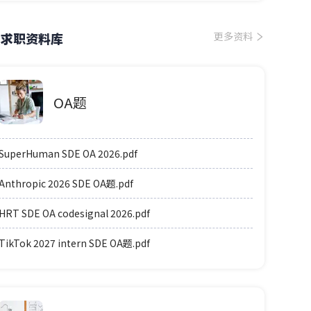
求职资料库
更多资料
OA题
SuperHuman SDE OA 2026.pdf
Anthropic 2026 SDE OA题.pdf
HRT SDE OA codesignal 2026.pdf
TikTok 2027 intern SDE OA题.pdf