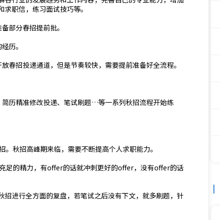
和求职信，练习面试技巧等。
准备部分春招提前批。
的经历。
会开放春招投递通道，但是节奏较快，需要提前准备好全流程。
析、简历精准修改投递、笔试刷题…等一系列秋招流程开始练
。
秋招。秋招高峰期来临，需要不断提高个人求职能力。
的精力，有offer的话就冲刺更好的offer，没有offer的话
声。对秋招进行全方面的复盘，若笔试之后没有下文，就多刷题，针