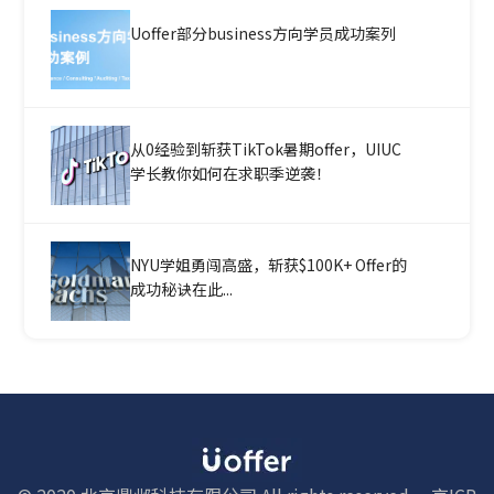
Uoffer部分business方向学员成功案列
从0经验到斩获TikTok暑期offer，UIUC
学长教你如何在求职季逆袭！
NYU学姐勇闯高盛，斩获$100K+ Offer的
成功秘诀在此...