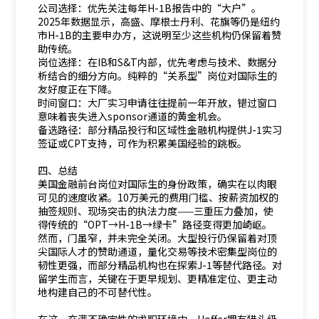
公司选择：优先关注每年H-1B报告中的“大户”。
2025年数据显示，高盛、摩根士丹利、花旗等仍是纽约
市H-1B的主要申办方，这说明至少这些机构仍保留着赞
助传统。
岗位选择：在IB和S&T内部，优先考虑与技术、数据分
析结合的细分方向。纯粹的“关系型”岗位对国际生的
友好度正在下降。
时间窗口：大厂实习申请往往提前一年开放，错过窗口
意味着丧失进入sponsor通道的黄金机会。
备选路径：部分精品投行和区域性金融机构提供J-1实习
签证或CPT支持，可作为积累美国经验的跳板。
四、总结
美国金融前台岗位对国际生的身份政策，确实在以肉眼
可见的速度收紧。10万美元的费用门槛、按薪资加权的
抽签规则、现场突击的执法力度——三重压力叠加，使
得传统的“OPT→H-1B→绿卡”路径变得更加崎岖。
然而，门虽窄，并未完全关闭。大型投行仍保留着对顶
尖国际人才的赞助通道，量化交易等技术密集型岗位的
韧性更强，而部分精品机构也在探索J-1等替代路径。对
留学生而言，关键在于更早规划、更精准定位、更主动
地构建自己的不可替代性。