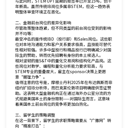
与此同时，STEM OPT延期的拒签率已升至15%，创十
年新高。虽然传统IB岗位多属非STEM，但这一趋势表
明整体审查环境正在恶化。
二、金融前台岗位的差异化影响
尽管政策整体趋紧，但不同类型的前台岗位受到的影响
并不均等：
最受冲击的是传统IBD（投行部）和Sales岗位。这些职
位对本地沟通能力和客户关系要求极高，且技能可替代
性相对较强。许多中型投行和精品投行已明确减少对国
际生的赞助，转而优先招聘有身份的本土候选人。
相对坚韧的是S&T中的量化交易岗和结构化产品岗。这
些岗位对数学、编程和量化分析能力要求较高，与
STEM专业的重叠度大，雇主在sponsor决策上更愿
意“据理力争”。
值得注意的信号是，摩根士丹利2025年在布达佩斯而非
纽约扩招IB分析师，而巴克莱伦敦项目明确提供签证赞
助。这表明大型金融机构正在通过海外办公室分流的方
式规避美国本土的身份限制——对国际生而言，这意味
着美国本土前台岗位的竞争将更加白热化。
三、留学生的策略调整
在这一背景下，留学生的求职策略需要从“广撒网”转
向“精准打击”：