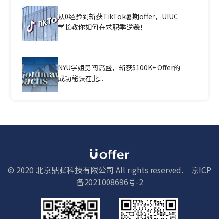
从0经验到斩获TikTok暑期offer，UIUC
学长教你如何在求职季逆袭！
NYU学姐勇闯高盛，斩获$100K+ Offer的
成功秘诀在此...
© 2020 北京鼎邺科技有限公司 All rights reserved.
京ICP
备2021008696号-2