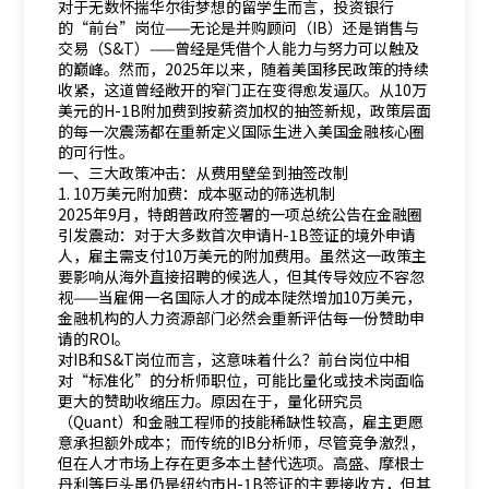
对于无数怀揣华尔街梦想的留学生而言，投资银行
的“前台”岗位——无论是并购顾问（IB）还是销售与
交易（S&T）——曾经是凭借个人能力与努力可以触及
的巅峰。然而，2025年以来，随着美国移民政策的持续
收紧，这道曾经敞开的窄门正在变得愈发逼仄。从10万
美元的H-1B附加费到按薪资加权的抽签新规，政策层面
的每一次震荡都在重新定义国际生进入美国金融核心圈
的可行性。
一、三大政策冲击：从费用壁垒到抽签改制
1. 10万美元附加费：成本驱动的筛选机制
2025年9月，特朗普政府签署的一项总统公告在金融圈
引发震动：对于大多数首次申请H-1B签证的境外申请
人，雇主需支付10万美元的附加费用。虽然这一政策主
要影响从海外直接招聘的候选人，但其传导效应不容忽
视——当雇佣一名国际人才的成本陡然增加10万美元，
金融机构的人力资源部门必然会重新评估每一份赞助申
请的ROI。
对IB和S&T岗位而言，这意味着什么？前台岗位中相
对“标准化”的分析师职位，可能比量化或技术岗面临
更大的赞助收缩压力。原因在于，量化研究员
（Quant）和金融工程师的技能稀缺性较高，雇主更愿
意承担额外成本；而传统的IB分析师，尽管竞争激烈，
但在人才市场上存在更多本土替代选项。高盛、摩根士
丹利等巨头虽仍是纽约市H-1B签证的主要接收方，但其