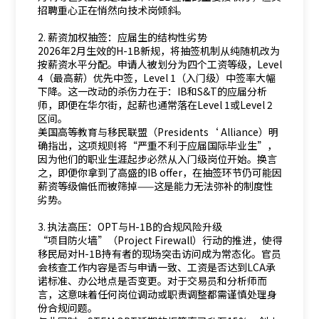
招聘重心正在悄然向技术岗倾斜。
2. 薪资加权抽签：应届生的结构性劣势
2026年2月生效的H-1B新规，将抽签机制从纯随机改为
按薪资水平分配。申请人被划分为四个工资等级，Level
4（最高薪）优先中签，Level 1（入门级）中签率大幅
下降。这一改动的杀伤力在于：IB和S&T的应届分析
师，即便在华尔街，起薪也通常落在Level 1或Level 2
区间。
美国高等教育与移民联盟（Presidents‘ Alliance）明
确指出，这项规则将“严重不利于应届国际毕业生”，
因为他们的职业生涯起步必然从入门级岗位开始。换言
之，即便你拿到了高盛的IB offer，在抽签环节仍可能因
薪资等级偏低而被筛掉——这是能力无法弥补的制度性
劣势。
3. 执法高压：OPT与H-1B的合规风险升级
“项目防火墙”（Project Firewall）行动的推进，使得
移民局对H-1B持有者的现场突击访问成为常态化。官员
会核查工作内容是否与申请一致、工资是否达到LCA承
诺标准、办公地点是否变更。对于交易员和分析师而
言，这意味着任何岗位调动或职责调整都需谨慎处理身
份合规问题。