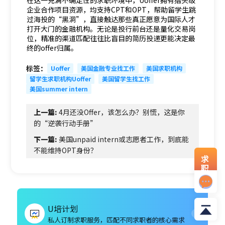
在这一充满不确定性的求职环境中，
Uoffer
拥有猎头级
企业合作项目资源，均支持CPT和OPT，帮助留学生跳
过海投的“黑洞”，直接触达那些真正愿意为国际人才
打开大门的金融机构。无论是投行前台还是量化交易岗
位，精准的渠道匹配往往比盲目的简历投递更能决定最
终的offer归属。
标签：
Uoffer
美国金融专业找工作
美国求职机构
留学生求职机构Uoffer
美国留学生找工作
美国summer intern
上一篇:
4月还没Offer，该怎么办？别慌，这是你
的“逆袭行动手册”
下一篇:
美国unpaid intern或志愿者工作，到底能
不能维持OPT身份？
求
职
资
料
U培计划
私人订制求职服务，匹配不同求职者的核心需求