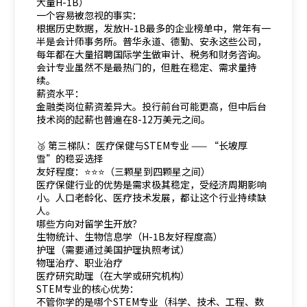
大量H-1B）
一个容易被忽视的事实：
根据历史数据，发放H-1B最多的企业榜单中，常年有一
半是会计师事务所。普华永道、德勤、安永这些公司，
每年都在大量招聘国际学生做审计、税务和财务咨询。
会计专业虽然不是最热门的，但胜在稳定、需求量持
续。
薪资水平：
金融类岗位薪资差异大。投行前台可能更高，但中后台
技术岗的起薪也普遍在8-12万美元之间。
🥉 第三梯队：医疗保健与STEM专业 —— “长坡厚
雪”的稳妥选择
友好程度：⭐⭐⭐（三颗星到四颗星之间）
医疗保健行业的优势是需求极其稳定，受经济周期影响
小。人口老龄化、医疗技术发展，都让这个行业持续缺
人。
哪些方向对留学生开放？
生物统计、生物信息学（H-1B友好程度高）
护理（需要通过美国护理执照考试）
物理治疗、职业治疗
医疗研究助理（在大学或研究机构）
STEM专业的核心优势：
不管你学的是哪个STEM专业（科学、技术、工程、数