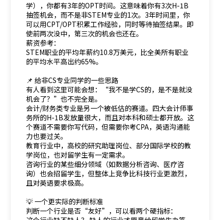
学），你都有3年的OPT时间。这意味着你有3次H-1B
抽签机会，而不是非STEM专业的1次。3年时间里，你
可以用CPT/OPT积累工作经验，同时等待抽签结果。即
使前两次没中，第三次的机会也还在。
薪资参考：
STEM职业的平均年薪约10.8万美元，比全美所有职业
的平均水平高出约65%。
📌 给非CS专业同学的一些思路
有人看到这里可能会想：“我不是学CS的，是不是就没
机会了？”也不完全是。
会计/财务类专业是另一个被低估的赛道。四大会计师事
务所的H-1B发放量很大，而且对本科和硕士都开放。这
个赛道不需要你写代码，但需要你考CPA，英语沟通能
力也要过关。
教育行业中，高校的研究助理岗位、部分国际学校的教
学岗位，也对留学生有一定需求。
咨询行业的某些细分领域（如数据分析咨询、医疗咨
询）也会招留学生，但整体上竞争比科技行业更激烈，
且对英语要求极高。
💡 一个更实际的判断标准
判断一个行业是否“友好”，可以看两个硬指标：