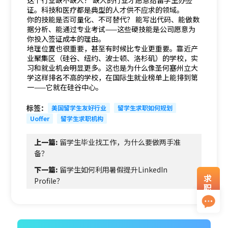
这个行业缺不缺人？ 缺人的行业才愿意给留学生办签
证。科技和医疗都是典型的人才供不应求的领域。
你的技能是否可量化、不可替代？ 能写出代码、能做数
据分析、能通过专业考试——这些硬技能是公司愿意为
你投入签证成本的理由。
地理位置也很重要，甚至有时候比专业更重要。靠近产
业聚集区（硅谷、纽约、波士顿、洛杉矶）的学校，实
习和就业机会明显更多。这也是为什么像圣何塞州立大
学这样排名不高的学校，在国际生就业榜单上能排到第
一——它就在硅谷中心。
标签：
美国留学生友好行业
留学生求职如何规划
Uoffer
留学生求职机构
上一篇:
留学生毕业找工作，为什么要做两手准
备？
下一篇:
留学生如何利用暑假提升LinkedIn
求
Profile？
职
资
料