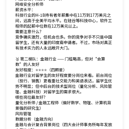
网络安全分析师
薪资水平：
科技行业的H-1B持有者年薪集中在11万到17万美元之
间，远高于全美平均水平。在硅谷等科技中心，软件工
程师的起薪中位数在12万美元以上。
需要注意什么？
竞争确实激烈，但机会也多。你的竞争对手不只是中国
留学生，还有大量的印度裔申请者。不过，市场对真正
有技术实力的人永远敞开大门。
🥈 第二梯队：金融行业 —— 门槛略高，但对“会算
数”的人友好
友好程度：⭐⭐⭐⭐（四颗星）
金融行业对留学生的友好程度要分岗位来看。前台岗位
（投行、销售）更看重社交能力和英语表达，留学生优
势不明显；但中后台的技术型岗位（量化分析、风险管
理、金融科技）对留学生的需求很大。
哪些岗位最友好？
量化分析师 / 金融工程师（偏好数学、物理、计算机背
景强的研究生）
风险管理
数据分析（金融方向）
金融与会计复合背景岗位（四大会计师事务所每年发放