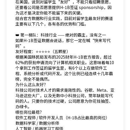
在美国，说到对留学生“友好”，不能只看招聘意愿，
还要看公司是否愿意提供H-1B签证 sponsorship，因
为这才是决定你能不能留下来的关键。
结合官方数据和行业实践，目前对留学生最友好的赛道
主要有以下几个，各有各的优势和门槛。
👑 第一梯队：科技行业 —— 绝对的霸主，没有之一
如果H-1B签证数据会说话，那它一定在喊“快来写代
码”。
友好程度：⭐⭐⭐⭐⭐（五颗星）
根据美国移民局发布的2025财年H-1B官方报告，超过
62%的获批申请流向了计算机相关职业。这意味着每10
个拿到工作签证的留学生里，有6个以上在做软件工
程、系统分析或代码开发。这个比例已经连续十几年霸
榜，完全不是偶然。
为什么这么友好？
科技公司对技术人才的需求是刚性的。谷歌、Meta、亚
马逊这些大厂，以及无数中小科技公司，常年缺能写代
码的人。只要你的技术过硬，公司愿意为你花钱抽签、
办绿卡。
哪些岗位最稳？
软件工程师 / 软件开发人员（H-1B占比最高的岗位）
数据科学家 / 数据分析师
人工智能 / 机器学习工程师