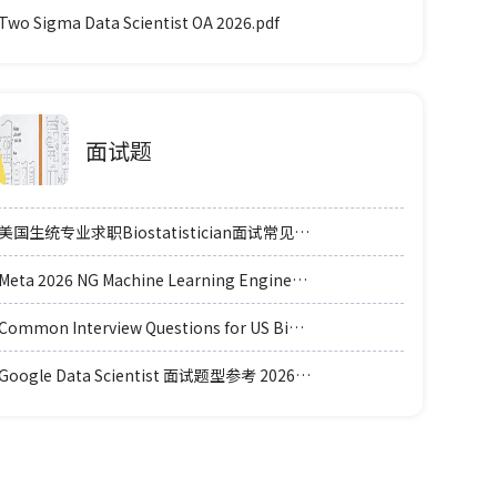
Two Sigma Data Scientist OA 2026.pdf
面试题
美国生统专业求职Biostatistician面试常见例题题型.pdf
Meta 2026 NG Machine Learning Engineer coding轮面参考.pdf
Common Interview Questions for US Biomedical_Biostatistics Graduate Students.pdf
Google Data Scientist 面试题型参考 2026.pdf