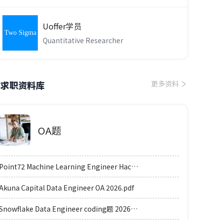
Uoffer学员
Two Sigma
Quantitative Researcher
求职资料库
更多资料
OA题
Point72 Machine Learning Engineer Hackerrank OA 2026.pdf
Akuna Capital Data Engineer OA 2026.pdf
Snowflake Data Engineer coding题 2026.pdf