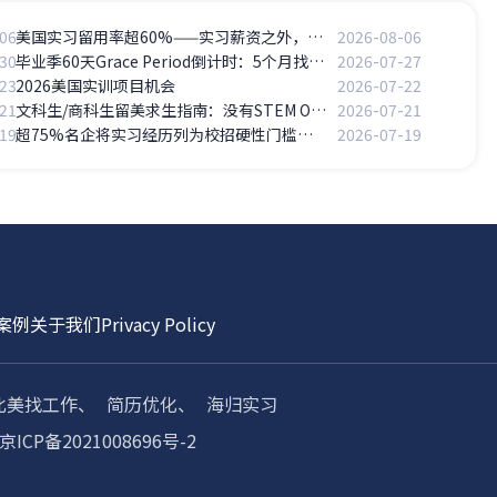
06
美国实习留用率超60%——实习薪资之外，Return Offer的长期价值
2026-08-06
30
毕业季60天Grace Period倒计时：5个月找工作时间线怎么拆解？
2026-07-27
23
2026美国实训项目机会
2026-07-22
21
文科生/商科生留美求生指南：没有STEM OPT怎么办？
2026-07-21
19
超75%名企将实习经历列为校招硬性门槛，无实习经历的留学生怎么办？
2026-07-19
案例
关于我们
Privacy Policy
北美找工作、
简历优化、
海归实习
京ICP备2021008696号-2