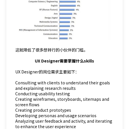
这就降低了很多想转行的小伙伴的门槛。
UX Designer需要掌握什么skills
UX Designer的岗位需求主要如下：
Consulting with clients to understand their goals
and explaining research results
Conducting usability testing
Creating wireframes, storyboards, sitemaps and
screen flows
Creating product prototypes
Developing personas and usage scenarios
Analyzing user feedback and activity, and iterating
to enhance the user experience