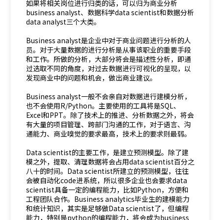
如果将相关岗位进行归类的话，可以归为商业分析
business analyst、数据科学data scientist和数据分析
data analyst三个大类。
Business analyst是企业中对于商业问题进行分析的人
员。对于大量数据的进行分析是从事该职业的重要手段
和工作。所做的分析，大部分将会是描述性分析，即通
过选取不同的角度，对过去数据进行可视化的呈现，以
发现商业中的问题和机会，做出商业建议。
Business analyst一般不会亲自对数据进行建模分析，
也不会使用R/Python。主要使用的工具将是SQL、
Excel和PPT。除了技术上的推进、分析数据之外，将会
有大量的项目管理、跨部门沟通的工作，对于语言、沟
通能力、商业嗅觉的要求最高，技术上的要求则最弱。
Data scientist的主要工作，是建立预测模型。除了建
模之外，提取、清理数据将会占用data scientist百分之
八十的时间。Data scientist所建立的预测模型，往往
会被自动化code进系统，所以很多企业也会要求data
scientist具备一定的编程能力，比如Python，方便和
工程团队合作。Business analytics毕业生的建模能力
和统计知识，其实是足够做Data scientist了，但编程
能力，特别是python的编程能力，将会成为business