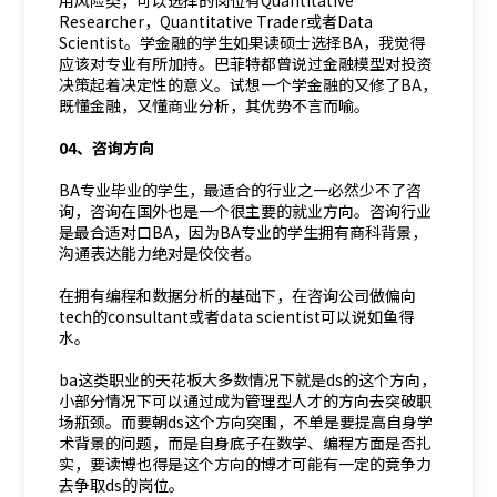
用风险类，可以选择的岗位有Quantitative
Researcher，Quantitative Trader或者Data
Scientist。学金融的学生如果读硕士选择BA，我觉得
应该对专业有所加持。巴菲特都曾说过金融模型对投资
决策起着决定性的意义。试想一个学金融的又修了BA，
既懂金融，又懂商业分析，其优势不言而喻。
04、咨询方向
BA专业毕业的学生，最适合的行业之一必然少不了咨
询，咨询在国外也是一个很主要的就业方向。咨询行业
是最合适对口BA，因为BA专业的学生拥有商科背景，
沟通表达能力绝对是佼佼者。
在拥有编程和数据分析的基础下，在咨询公司做偏向
tech的consultant或者data scientist可以说如鱼得
水。
ba这类职业的天花板大多数情况下就是ds的这个方向，
小部分情况下可以通过成为管理型人才的方向去突破职
场瓶颈。而要朝ds这个方向突围，不单是要提高自身学
术背景的问题，而是自身底子在数学、编程方面是否扎
实，要读博也得是这个方向的博才可能有一定的竞争力
去争取ds的岗位。