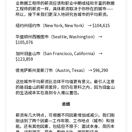
业数据工程师的薪资应该和职业中期或经验丰富的数据
工程师的薪资一样，具体薪资取决于你所在的城市——
所以，接下来我们更深入地研究各城市的平均薪资。
纽约州纽约市（New York, New York） → $104,615
华盛顿州西雅图市（Seattle, Washington） →
$105,076
加州旧金山市（San Francisco, California） →
$123,859
德克萨斯州奥斯汀市（Austin, Texas） → $96,290
这些城市平均薪资比总体平均值更有意义。最引人注意
的是旧金山的薪资差异，但仍在意料之内，因为旧金山
的生活成本实在高到令人难以置信。
总结
薪资有几大特点，可根据不同因素增加或减少。我们刚
刚谈到了两个因素—工作年限、工作地点（城市）和技
能。还有其他因素，包括但不限于：面试本身、简历本
身、谈判技巧、奖金、股份占比、学历和证书。