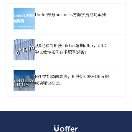
Uoffer部分business方向学员成功案列
从0经验到斩获TikTok暑期offer，UIUC
学长教你如何在求职季逆袭！
NYU学姐勇闯高盛，斩获$100K+ Offer的
成功秘诀在此...