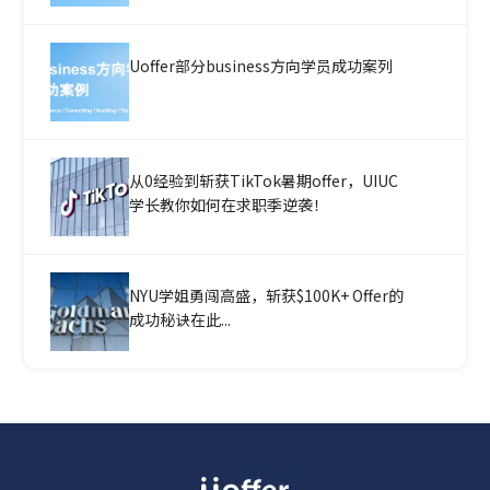
Uoffer部分business方向学员成功案列
从0经验到斩获TikTok暑期offer，UIUC
学长教你如何在求职季逆袭！
NYU学姐勇闯高盛，斩获$100K+ Offer的
成功秘诀在此...