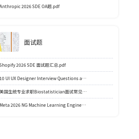
Anthropic 2026 SDE OA题.pdf
面试题
Shopify 2026 SDE 面试题汇总.pdf
10 UI UX Designer Interview Questions and Answers.pdf
美国生统专业求职Biostatistician面试常见例题题型.pdf
Meta 2026 NG Machine Learning Engineer coding轮面参考.pdf