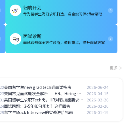
归航计划
专为留学生海归求职打造，名企实习保offer录取
面试诊断
面试官帮你全方位诊断，梳理重点，提升面试方案
更多
22
美国留学生new grad tech岗面试指南
2026-06-24
23
美国常见面试轮次全解析——HR、Hiring Manager、Panel、Technical分别考察什么？
2026-04-15
01
美国留学生求职Tech岗，HR对软技能要求高不高？
2026-02-26
24
面试问题：3-5年如何规划？这样回答
2026-02-20
29
留学生Mock Interview的实战进阶指南
2026-01-19