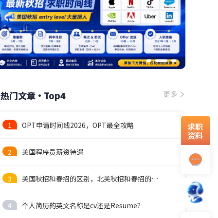
热门文章·Top4
更多
1
OPT申请时间线2026，OPT最全攻略
求职
资料
2
美国程序员薪资待遇
3
美国秋招和春招的区别，北美秋招和春招的时间线
4
个人简历的英文名称是cv还是Resume？