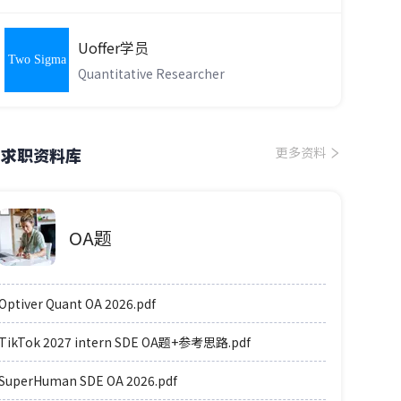
Uoffer学员
Two Sigma
Quantitative Researcher
求职资料库
更多资料
OA题
Optiver Quant OA 2026.pdf
TikTok 2027 intern SDE OA题+参考思路.pdf
SuperHuman SDE OA 2026.pdf