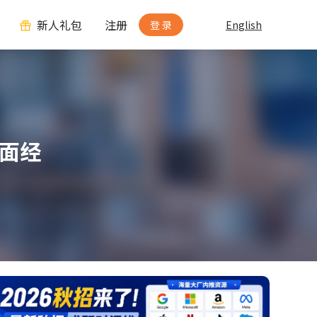
新人礼包
注册
登 录
English
S面经