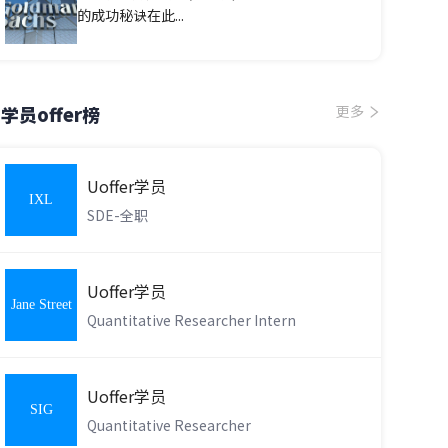
的成功秘诀在此...
学员offer榜
更多
Uoffer学员
IXL
SDE-全职
Learning
Uoffer学员
Jane Street
Quantitative Researcher Intern
Uoffer学员
SIG
Quantitative Researcher