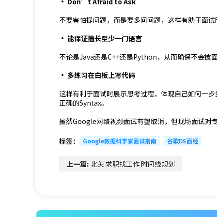
· Don’t Afraid to Ask
不要害怕提问题，而是要多问问题，这样有助于面试
· 能保证擅长至少一门语言
不论是Java还是C++还是Python，从而确保不会
· 多练习在白板上写代码
这样有利于面试时展示思考过程，体现自己如何一步
正确的Syntax。
虽然Google网络视频面试有望取消，但现场面试
标签：
Google数据科学家面试指南
谷歌DS面经
上一篇:
北美 求职找工作 时间线规划