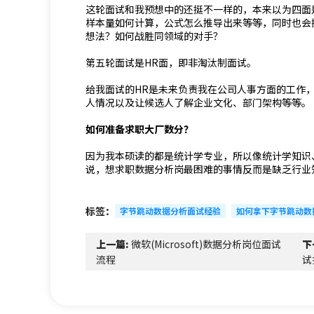
这轮面试和我预想中的还挺不一样的，本来以为四面是战
样本量如何计算，公式怎么推导出来等等，同时也会
想法？如何战胜同领域的对手？
第五轮面试是HR面，即非淘汰制面试。
给我面试的HR是未来负责我在公司人事方面的工作
人情况以及让候选人了解企业文化、部门架构等等。
如何准备求职大厂数分？
因为我本硕读的都是统计学专业，所以像统计学知识、S
说，想求职数据分析岗最困难的事情反而是缺乏行业
标签：
字节跳动数据分析面试经验
如何拿下字节跳动数据分
上一篇:
微软(Microsoft)数据分析岗位面试
下
流程
试