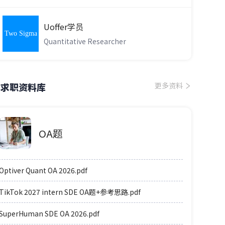
Uoffer学员
Two Sigma
Quantitative Researcher
求职资料库
更多资料
OA题
Optiver Quant OA 2026.pdf
TikTok 2027 intern SDE OA题+参考思路.pdf
SuperHuman SDE OA 2026.pdf