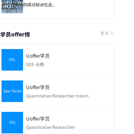
的成功秘诀在此...
学员offer榜
更多
Uoffer学员
IXL
SDE-全职
Learning
Uoffer学员
Jane Street
Quantitative Researcher Intern
Uoffer学员
SIG
Quantitative Researcher