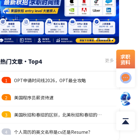
求职
热门文章·Top4
更多
资料
1
OPT申请时间线2026，OPT最全攻略
2
美国程序员薪资待遇
3
美国秋招和春招的区别，北美秋招和春招的时间线
4
个人简历的英文名称是cv还是Resume？