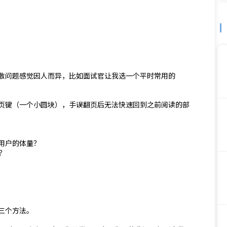
散问题感觉因人而异，比如面试官让我选一个平时常用的
翻页键（一个小圆块），手误翻页后无法快速回到之前阅读的部
用户的体量？
？
三个方法。