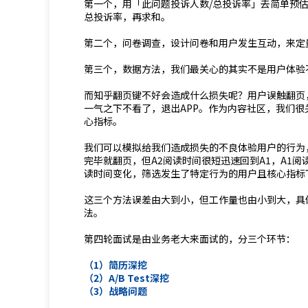
第一个，用「此问题投诉人数/总投诉率」去简单预
总投诉率，再求和。
第二个，问卷调查，设计问卷和用户发生互动，来定
第三个，数据方法，我们最关心的其实不是用户体验
而知乎翻页键不好会造成什么损失呢？用户误触翻页
一气之下不看了，退出APP。作为内容社区，我们
心指标。
我们可以模拟给我们造成损失的不良体验用户的行为
完毕就翻页，但A2阅读时间很短迅速回到A1，A1
读时间变化，筛选发生了特定行为的用户且核心指标
这三个方法误差由大到小，但工作量也由小到大，具
法。
第四轮面试是由业务老大来面试的，分三个环节：
（1）简历深挖
（2）A/B Test深挖
（3）战略问题