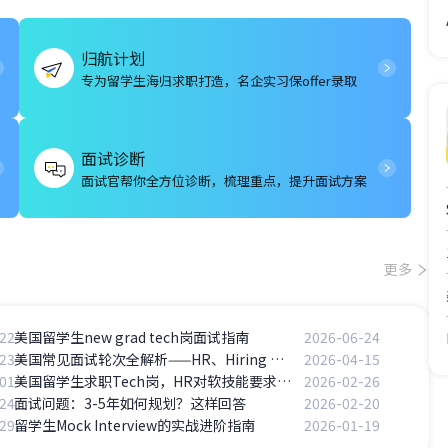
归航计划
专为留学生海归求职打造，名企实习保offer录取
面试诊断
面试官帮你全方位诊断，梳理重点，提升面试方案
更多
22
美国留学生new grad tech岗面试指南
2026-06-24
23
美国常见面试轮次全解析——HR、Hiring Manager、Panel、Technical分别考察什么？
2026-04-15
01
美国留学生求职Tech岗，HR对软技能要求高不高？
2026-02-26
24
面试问题：3-5年如何规划？这样回答
2026-02-20
29
留学生Mock Interview的实战进阶指南
2026-01-19