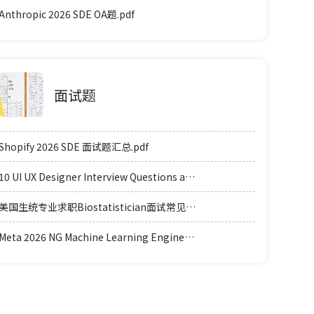
Anthropic 2026 SDE OA题.pdf
面试题
Shopify 2026 SDE 面试题汇总.pdf
10 UI UX Designer Interview Questions and Answers.pdf
美国生统专业求职Biostatistician面试常见例题题型.pdf
Meta 2026 NG Machine Learning Engineer coding轮面参考.pdf