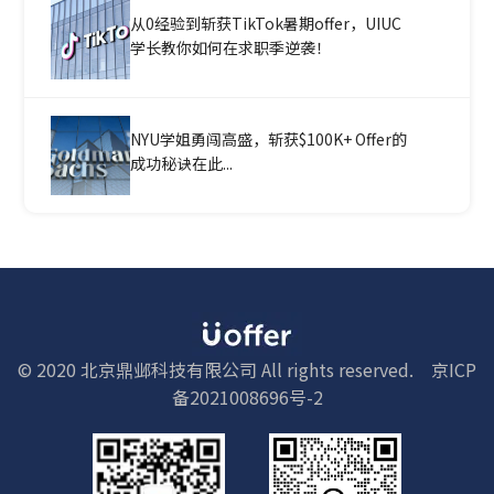
从0经验到斩获TikTok暑期offer，UIUC
学长教你如何在求职季逆袭！
NYU学姐勇闯高盛，斩获$100K+ Offer的
成功秘诀在此...
© 2020 北京鼎邺科技有限公司 All rights reserved.
京ICP
备2021008696号-2