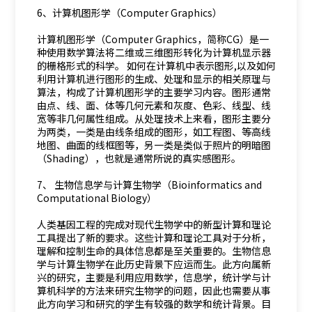
6、计算机图形学（Computer Graphics）
计算机图形学（Computer Graphics，简称CG）是一
种使用数学算法将二维或三维图形转化为计算机显示器
的栅格形式的科学。 如何在计算机中表示图形,以及如何
利用计算机进行图形的生成、处理和显示的相关原理与
算法，构成了计算机图形学的主要学习内容。图形通常
由点、线、面、体等几何元素和灰度、色彩、线型、线
宽等非几何属性组成。从处理技术上来看，图形主要分
为两类，一类是由线条组成的图形，如工程图、等高线
地图、曲面的线框图等，另一类是类似于照片的明暗图
（Shading），也就是通常所说的真实感图形。
7、 生物信息学与计算生物学（Bioinformatics and
Computational Biology）
人类基因工程的完成对现代生物学中的新型计算和理论
工具提出了新的要求。这些计算和理论工具对于分析，
理解和控制生命的具体信息都是至关重要的。生物信息
学与计算生物学在此历史背景下应运而生。此方向属新
兴的研究，主要是利用应用数学，信息学，统计学与计
算机科学的方法来研究生物学的问题，因此也需要从事
此方向学习和研究的学生有较强的数学和统计背景。目