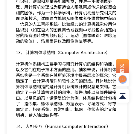
行识别、跟踪和测量等机器视觉，并进一步做图像处
理，用计算机处理成为更适合人眼观察或传送给仪器检
测的图像。作为一个科学学科，计算机视觉研究相关的
理论和技术，试图建立能够从图像或者多维数据中获取
―信息的人工智能系统。比较经典的计算机视觉应用包
括识别（如在巨大的图像集合或视频中寻找包含指定内
容的所有图片或视频片段）、运动（图像跟踪：跟踪运
动的物体）、场景重建以及图像恢复等等。
13、 计算机体系结构（Computer Architecture）
计算机体系结构主要学习与研究计算机的结构和功能，
求
以及它们在电子技术方面的应用。抽象来说，计算机体
职
系结构是一个系统在其所处环境中最高层次的概念；它
资
确定了一台计算机硬件和软件之间的衔接。具体地说计
料
算机体系结构指的是计算机系统设计的观念与架构。它
确定了一台计算机设计的部件、部件功能以及部件间接
口。以常见的冯·诺伊曼设计为例，体系结构设计包括
了：指令集、微体系结构、数据表示、寻址方式、寄存
器定义、指令系统、异常机制、机器工作状态的定义和
切换、输入输出结构等。
14、 人机交互（Human Computer Interaction）