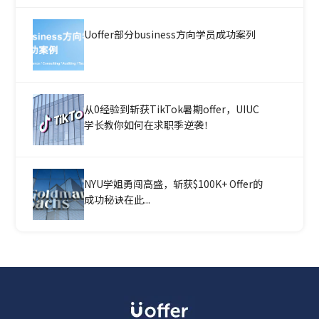
Uoffer部分business方向学员成功案列
从0经验到斩获TikTok暑期offer，UIUC
学长教你如何在求职季逆袭！
NYU学姐勇闯高盛，斩获$100K+ Offer的
成功秘诀在此...