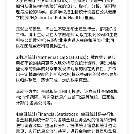
2.生物统计学(Biostatistics)：生物统计学是一门探讨
如何从事生物学实验研究的设计、取样、分析、资料整
理与推论的科学。很多学校把生物统计设置在公共健康
学院(SPH,School of Public Health ) 里面。
其就业前景是：毕业生不管是硕士还是博士，都很好找
工作。博士生可以在大学做老师;可以在制药公司和生物
科技公司做分析;有的毕业生也进入金融和保险行业;可
以在医院或者科研机构工作。
3.数理统计(Mathematical Statistics)：数理统计是应
用概率论的结果更深入地分析研究统计资料，通过对某
些现象的频率的观察来发现该现象的内在规律性，并作
出一定精确程度的判断和预测;将这些研究的某些结果加
以归纳整理，逐步形成一定的数学概型。
其就业方向：金融和保险部门;投资、证券及社会保障机
构;市场调研、咨询及信息产业部门;高等院校、国家统
计部门;各类公司等。
4.金融统计(Financial Statistics)：金融统计是央行和
各金融机构统计部门对各项金融业务活动的情况和资料
进行调查收集、整理和分析，提供统计信息和统计咨询
意见，实行信息交流与共享，进行金融统计管理和监督