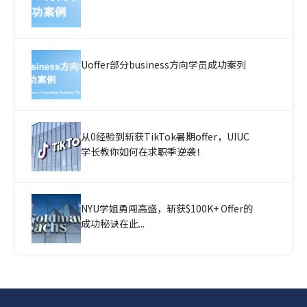
Uoffer部分business方向学员成功案列
从0经验到斩获TikTok暑期offer，UIUC
学长教你如何在求职季逆袭！
NYU学姐勇闯高盛，斩获$100K+ Offer的
成功秘诀在此...