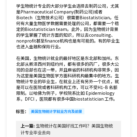
学生物统计专业的大部分学生会选择去制药公司，尤其
是Pharmaceutical Company(制药公司)或者
Biotech（生物技术公司）很需要Biostatistician。任
何有大量生物医学数据需要处理的公司，都需要一个稳
定的Biostatistician team。此外，因为生物统计背景
的学生掌握了统计方面的知识，所以去consulting、
nonprofit甚至finance机构也是有可能的。有的毕业生
也进入金融和保险行业。
在美国，生物统计就业的最好地区是东北部和加州。东
北部从新泽西州到纽约州，都有很多的药厂，很多大公
司的总部也在这一带，并且麻省的科研机构非常多，因
为这里是美国生物医学方面科研机构最集中的地方。生
物统计专业的毕业生，在就业上还有另外一个优点，就
是可以在医院或者科研机构工作，可以不受H1-B 名额
限制。以哈佛为例子，学校院系比如 Epidemiology
系，DFCI ，医院都有很多中国biostatistician 工作。
标签：
美国生物统计学就业方向及前景
上一篇:
生物统计在美国好找工作吗？美国生物统
计专业毕业去向