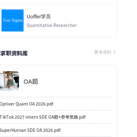
Uoffer学员
Two Sigma
Quantitative Researcher
求职资料库
更多资料
OA题
Optiver Quant OA 2026.pdf
TikTok 2027 intern SDE OA题+参考思路.pdf
SuperHuman SDE OA 2026.pdf