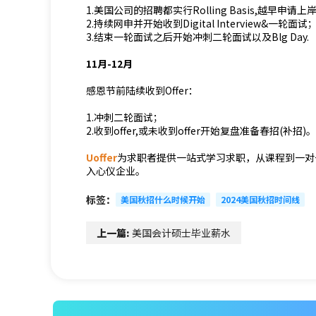
1.美国公司的招聘都实行Rolling Basis,越早申
2.持续网申并开始收到Digital Interview&一轮面试
3.结束一轮面试之后开始冲刺二轮面试以及Blg Day.
11月-12月
感恩节前陆续收到Offer：
1.冲刺二轮面试；
2.收到offer,或未收到offer开始复盘准备春招(补招)。
Uoffer
为求职者提供一站式学习求职，从课程到一对一
入心仪企业。
标签：
美国秋招什么时候开始
2024美国秋招时间线
上一篇:
美国会计硕士毕业薪水