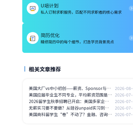
U培计划
私人订制求职服务，匹配不同求职者的核心需求
简历优化
精修简历中的每个细节，打造学员背景亮点
相关文章推荐
美国大厂vs中小初创——薪资、Sponsor与留美路径的真实博弈
2026-08-
美国应届毕业生不同专业，平均薪资范围是多少？
2026-07-
2026留学生秋季招聘已开启：美国多家企业放岗
2026-07-
无薪实习要不要做？从硅谷unpaid实习到斩获full time Offer
2026-07-
美国商科留学生“卷”不动了？金融、咨询岗位竞争白热化，如何突围？
2026-07-