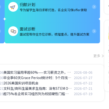
归航计划
专为留学生海归求职打造，名企实习保offer录取
面试诊断
面试官帮你全方位诊断，梳理重点，提升面试方案
更多
06
美国实习留用率超60%——实习薪资之外，Return Offer的长期价值
2026-08-06
30
毕业季60天Grace Period倒计时：5个月找工作时间线怎么拆解？
2026-07-27
23
2026美国实训项目机会
2026-07-22
21
文科生/商科生留美求生指南：没有STEM OPT怎么办？
2026-07-21
19
超75%名企将实习经历列为校招硬性门槛，无实习经历的留学生怎么办？
2026-07-19