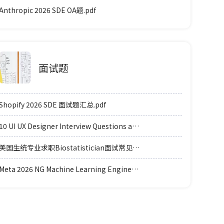
Anthropic 2026 SDE OA题.pdf
面试题
Shopify 2026 SDE 面试题汇总.pdf
10 UI UX Designer Interview Questions and Answers.pdf
美国生统专业求职Biostatistician面试常见例题题型.pdf
Meta 2026 NG Machine Learning Engineer coding轮面参考.pdf