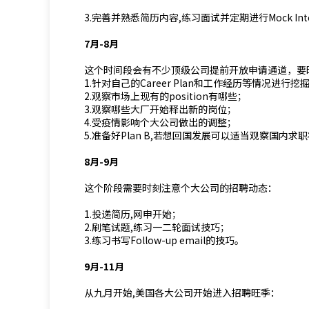
3.完善并熟悉简历内容,练习面试并定期进行Mock Inter-
7月-8月
这个时间段会有不少顶级公司提前开放申请通道，要
1.针对自己的Career Plan和工作经历等情况进
2.观察市场上现有的position有哪些；
3.观察哪些大厂开始释出新的岗位；
4.受疫情影响个大公司做出的调整；
5.准备好Plan B,若想回国发展可以适当观察国内求
8月-9月
这个阶段需要时刻注意个大公司的招聘动态：
1.投递简历,网申开始；
2.刷笔试题,练习一二轮面试技巧；
3.练习书写Follow-up email的技巧。
9月-11月
从九月开始,美国各大公司开始进入招聘旺季：