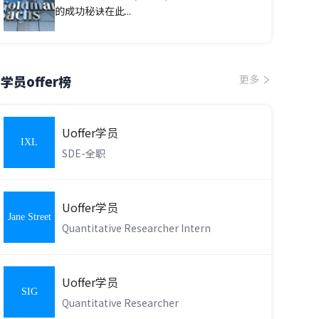
的成功秘诀在此...
学员offer榜
更多
Uoffer学员
IXL
SDE-全职
Learning
Uoffer学员
Jane Street
Quantitative Researcher Intern
Uoffer学员
SIG
Quantitative Researcher