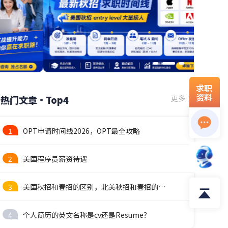
求职
资料
热门文章·Top4
更多
1
OPT申请时间线2026，OPT最全攻略
2
美国程序员薪资待遇
3
美国秋招和春招的区别，北美秋招和春招的时间线
4
个人简历的英文名称是cv还是Resume？