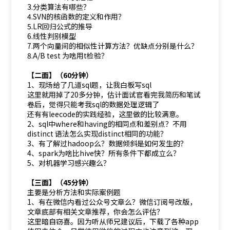
3.分类算法有哪些？
4.SVN的核函数的定义和作用？
5.LR回归公式的推导
6.线性判别模型
7.两个向量间的相似性计算方法？优缺点分别是什么？
8.A/B test 为啥用t检验？
【二面】（60分钟）
1、现场给了几道sql题，让我白板写sql
这里就用掉了20多分钟，估计面试官看完我简历和笔试
卷后，觉得只能考我sql的数据处理逻辑了
还有有leecode的实践经验，这里做的比较满意。
2、sql中where和having的相同点和差别点？不用
distinct 语法怎么实现distinct相同的功能？
3、有了解过hadoop么？数据倾斜是如何发生的？
4、spark为啥比hive快？所有条件下都成立么？
5、对机器学习感兴趣么？
【三面】（45分钟）
主要是分析方法和实际案例题
1、有在微信内看过公众号文章么？微信订阅号改版，
文章底部有相关文章推荐，你会怎么评估？
这里暗自窃喜。因为听从师兄建议后，下载了各种app