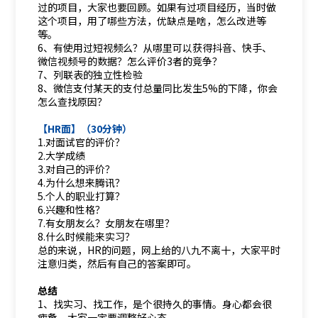
过的项目，大家也要回顾。如果有过项目经历，当时做
这个项目，用了哪些方法，优缺点是啥，怎么改进等
等。
6、有使用过短视频么？从哪里可以获得抖音、快手、
微信视频号的数据？怎么评价3者的竞争？
7、列联表的独立性检验
8、微信支付某天的支付总量同比发生5%的下降，你会
怎么查找原因？
【HR面】（30分钟）
1.对面试官的评价？
2.大学成绩
3.对自己的评价？
4.为什么想来腾讯？
5.个人的职业打算？
6.兴趣和性格？
7.有女朋友么？女朋友在哪里？
8.什么时候能来实习？
总的来说，HR的问题，网上给的八九不离十，大家平时
注意归类，然后有自己的答案即可。
总结
1、找实习、找工作，是个很持久的事情。身心都会很
疲惫，大家一定要调整好心态。