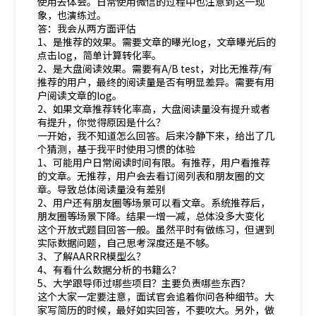
使用去体会。日常使用微信的过程中也注意到这一现
象，也演练过。
答：我会从两方面评估
1、是推荐的效果。需要文章的曝光log，文章曝光后的
点击log，简单计算转化率。
2、是大盘阅读效果。需要有A/B test，对比无推荐/有
推荐的用户，最终的阅读量是否有明显差异。需要有用
户阅读文章的log。
2、如果文章推荐转化率高，大盘阅读量没有提升或者
有提升，你觉得原因是什么？
一开始，我不知道怎么回答。后来冷静下来，给出了几
个猜测，基于我平时使用习惯的体验
1、可能用户日常阅读时间有限。有推荐，用户看推荐
的文章。无推荐，用户会去看订阅列表和朋友圈的文
章。导致总体阅读量没有差别
2、用户还有朋友圈等场景可以看文章。系统推荐后，
朋友圈等场景下降。结果一增一减，总体没多大变化
这个开放式题目回答一般。虽然平时有做练习，但遇到
实际数据问题，自己思考深度还是不够。
3、了解AARRR模型么？
4、有看什么数据分析的书籍么？
5、大学跟导师过哪些项目？主要负责哪些东西？
这个大家一定要注意，面试官会追着你问各种细节。大
家写简历的时候，最好如实回答，不要吹大。另外，做