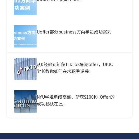
Uoffer部分business方向学员成功案列
从0经验到斩获TikTok暑期offer，UIUC
学长教你如何在求职季逆袭！
NYU学姐勇闯高盛，斩获$100K+ Offer的
成功秘诀在此...