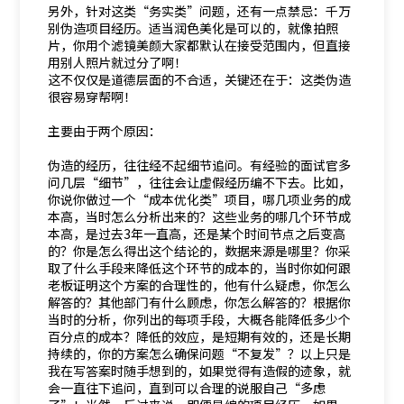
另外，针对这类“务实类”问题，还有一点禁忌：千万
别伪造项目经历。适当润色美化是可以的，就像拍照
片，你用个滤镜美颜大家都默认在接受范围内，但直接
用别人照片就过分了啊！
这不仅仅是道德层面的不合适，关键还在于：这类伪造
很容易穿帮啊！
主要由于两个原因：
伪造的经历，往往经不起细节追问。有经验的面试官多
问几层“细节”，往往会让虚假经历编不下去。比如，
你说你做过一个“成本优化类”项目，哪几项业务的成
本高，当时怎么分析出来的？这些业务的哪几个环节成
本高，是过去3年一直高，还是某个时间节点之后变高
的？你是怎么得出这个结论的，数据来源是哪里？你采
取了什么手段来降低这个环节的成本的，当时你如何跟
老板证明这个方案的合理性的，他有什么疑虑，你怎么
解答的？其他部门有什么顾虑，你怎么解答的？根据你
当时的分析，你列出的每项手段，大概各能降低多少个
百分点的成本？降低的效应，是短期有效的，还是长期
持续的，你的方案怎么确保问题“不复发”？以上只是
我在写答案时随手想到的，如果觉得有造假的迹象，就
会一直往下追问，直到可以合理的说服自己“多虑