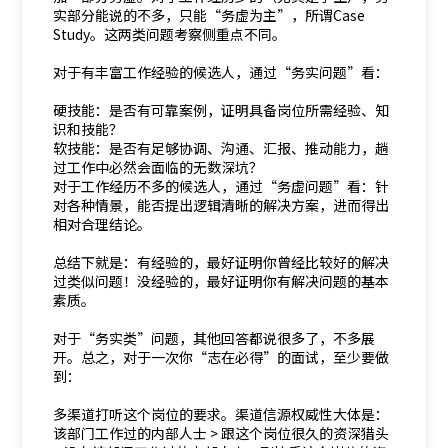
实部分能说的不多，只能“务虚为主”，所谓Case
Study。这两类问题考察侧重点不同。
对于有丰富工作经验的候选人，通过“务实问题”看：
硬技能：是否有可靠案例，证明具备岗位所需经验、知
识和技能？
软技能：是否有足够协调、沟通、汇报、推动能力，趟
过工作中必然会面临的无数深坑？
对于工作经历不多的候选人，通过“务虚问题”看：针
对各种情景，能否提出逻辑清晰的解决方案，进而得出
相对合理结论。
总结下就是：有经验的，最好证明你曾经比较好的解决
过类似问题！没经验的，最好证明你有解决问题的基本
素质。
对于“务实类”问题，其他回答都说很多了，不多展
开。总之，对于一次你“志在必得”的面试，至少要做
到：
多渠道打听这个岗位的要求。渠道信源权威性大体是：
该部门工作过的内部人士 > 跟这个岗位很久的资深猎头