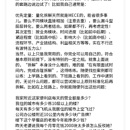
的套路边说边试了！比如我自己通常是：
优先定量：量化拆解天然就是MECE的，能省很多事
儿。要么不同模块直接相加（注意去重），要么漏斗型
层层转化，要么两者结合。如果都不行，再考虑定性！
其次定性：按业务模块、时间进度（比如前中后期）、
紧迫程度（比如高中低）、影响大小（比如高中低）、
流程环节、产业链结构、利益相关方等等，实在不行还
有波特五力么！
当然，以上只是我常用的，你完全可以用自己的，符合
基本原则前提下，没有特别的一定之规。就像上面说
的，“拆解”本身没什么难的，难的是“在有限面试时
间内，完成合理拆解”，这得练练。随便找些案例都可
以练：上学路上看到的、下班路上看到的、工作中遇到
的，无论什么问题，都可以尝试按以上原则标准化后再
拆解。比如在上班路上，你就能随便列出这些问题：
我家附近这家便利店每天的营业额是多少？
我住的城市有多少栋10层以上的楼？
每天有多少架飞机从我居住的城市上空飞过？
公司办公楼附近10公里内有多少块广告牌？
楼下这个早餐店的老板今年能挣多少钱？
昨天老婆说我每个月零花钱2000块太多该怎么反驳她？