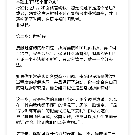
基础上下降5个百分点”
标准化之后，和面试官确认：您觉得是不是这个意思？
或者，您看这样理解对不对？显得考虑非常周全，并且
还拖延了时间，有更充裕时间思考。
非常稳。
第二步：做拆解
接触过咨询的都知道，拆解要按MECE原则拆，要“相
互独立，完全穷尽”。这没什么新鲜的，但真的管用！
无论一个办法新不新鲜，只要它管用，就是一个好办
法。
如果你平常确实对各类商业问题、奇葩假设场景做过相
当程度的拆解练习，并且进行了总结，你一定会有自己
的常规拆解套路。请总结并记住这些常规拆解套路！
这一步，就是把你的套路列出来，逐个边说边试。怎么
在“其实我啥都不懂”的情况下，还能一脸镇定，“显
得很训练有素”的把面试推进下去呢？你可以这么
说“根据我的理解，这类问题，通常可以从几个层面来
验证讨论，比如我们可以先考虑...”。
接下来，你就可以开始你的表演...奥，不，是按你自己