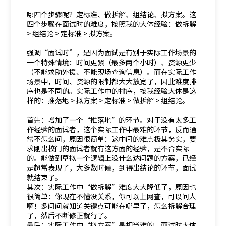
哪四个步骤呢？定标准、做拆解、组结论、拟方案。这
四个步骤在面试时的难度，按照我的大体经验：做拆解
> 组结论 > 定标准 > 拟方案。
强调“面试时”，是因为面试是有别于实际工作场景的
一个特殊情境：时间更紧（最多两个小时）、资源更少
（不能求助外援、不能现场查询信息）。而在实际工作
场景中，时间、资源的限制都大大放宽了，因此难度排
序也是不同的。实际工作中的排序，按我经验大体是这
样的：推落地 > 拟方案 > 定标准 > 做拆解 > 组结论。
首先：增加了一个“推落地”的环节。对于没有太多工
作经验的面试者，这个实际工作中最难的环节，反而通
常不怎么问，原因很简单：这中间的难点极其务实，要
求刚出校门的面试者就有这方面的经验，是不合实际
的。能做到草拟一个逻辑上没什么达问题的方案，已经
是超常表现了，大多数时候，到得出结论的环节，面试
就结束了。
其次：实际工作中“做拆解”难度大大降低了，原因也
很简单：你现在不懂没关系，你可以上网查，可以问人
啊！多问问就知道关键点可能在哪里了，怎么拆解合理
了，然后不断修正就行了。
最后：实际工作中“拟方案”是相当难的。面试时大体