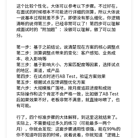
这个比较个性化，大体可以参考以下步骤。不过好在，
在面试的时候根本不可能进行详细的测算，所以大体说
一说基本过程就差不多了。即便没有那么细化，你逻辑
清晰的说得第三步，已经非常可以了！第四步可以理解
成面试时的“附加题”：没做可以理解，做了可以加
分。
第一步：基于之前结论，说清楚现在方案的核心调整点
第二步：测算调整点带来的变化：客户感知、业务成
本、收入影响等
第三步：基于影响大小、方案匹配度等因素，选择试点
的地区、渠道，或产品
第四步：在试点时进行AB Test，验证方案效果
第五步：根据试点反馈调整优化方案
第六步：大规模推广落地，按月度追踪进度和成效
实际操作和这个肯定不会严格一致，比如做了AB Test
后如果效果不好，老板非常不满意，就直接咔嚓了，也
有可能。
行了，四个标准步骤的大体解释，到这里这就结束了。
实际上，不需要经过多久的练习（可能最多一两个
月），你就会发现：这套步骤通用性很强，能在99%的
你不知道咋回答的时候，说着说着，你就知道“逻辑上