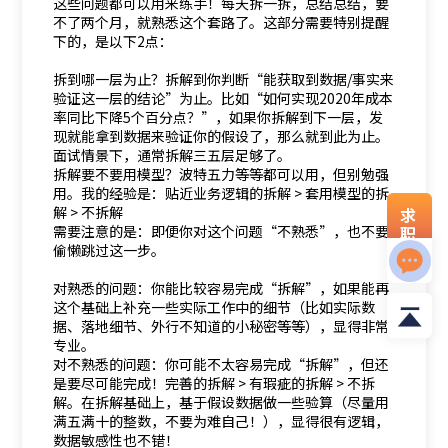
这些问题都可以用来练手！每天拆一拆，总结总结，要
不了两个月，就熟悉这个套路了。这部分需要特别提醒
下的，是以下2点：
拆到哪一层为止？拆解到你判断“能获取到数据/事实来
验证这一层的结论”为止。比如“如何实现2020年成本
率同比下降5个百分点？”，如果你拆解到下一层，发
现就能拿到数据来验证你的假设了，那么就到此为止。
面试情景下，通常拆解三五层足够了。
拆解要不要用模型？波特五力等等都可以用，但别勉强
用。我的经验是：贴近业务逻辑的拆解 > 套用模型的拆
解 > 不拆解
求
需要注意的是：即便你对这个问题“不熟悉”，也不要
职
资
偷懒跳过这一步。
料
对熟悉的问题：你能比较容易完成“拆解”，如果能再
这个基础上补充一些实际工作中的细节（比如实际数
据、落地细节、外行不知道的小秘密等等），显得非常
专业。
对不熟悉的问题：你可能不太容易完成“拆解”，但还
是要尽可能完成！完善的拆解 > 有瑕疵的拆解 > 不拆
解。在拆解基础上，基于假设数据做一些验算（尽量用
满五满十的整数，不要为难自己！），显得很有逻辑，
数据敏感性也不错！