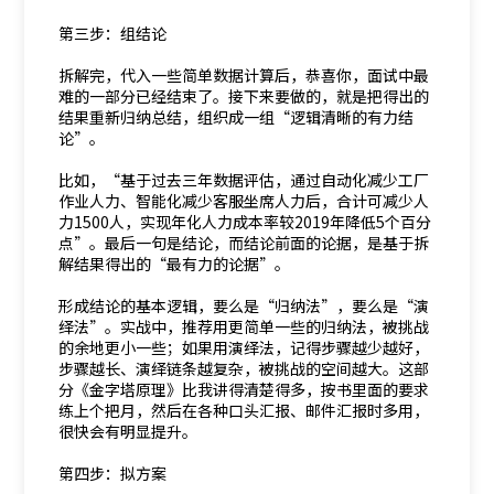
第三步：组结论
拆解完，代入一些简单数据计算后，恭喜你，面试中最
难的一部分已经结束了。接下来要做的，就是把得出的
结果重新归纳总结，组织成一组“逻辑清晰的有力结
论”。
比如，“基于过去三年数据评估，通过自动化减少工厂
作业人力、智能化减少客服坐席人力后，合计可减少人
力1500人，实现年化人力成本率较2019年降低5个百分
点”。最后一句是结论，而结论前面的论据，是基于拆
解结果得出的“最有力的论据”。
形成结论的基本逻辑，要么是“归纳法”，要么是“演
绎法”。实战中，推荐用更简单一些的归纳法，被挑战
的余地更小一些；如果用演绎法，记得步骤越少越好，
步骤越长、演绎链条越复杂，被挑战的空间越大。这部
分《金字塔原理》比我讲得清楚得多，按书里面的要求
练上个把月，然后在各种口头汇报、邮件汇报时多用，
很快会有明显提升。
第四步：拟方案