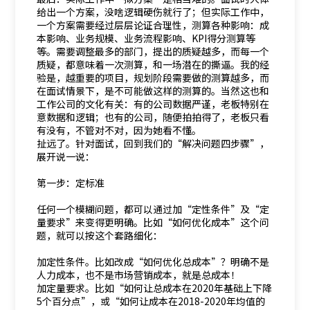
给出一个方案，没啥逻辑硬伤就行了；但实际工作中，
一个方案需要经过层层论证合理性，测算各种影响：成
本影响、业务规模、业务流程影响、KPI得分测算等
等。需要调整最多的部门，提出的质疑越多，而每一个
质疑，都意味着一次测算，和一场潜在的撕逼。我的经
验是，越重要的项目，规划阶段需要做的测算越多，而
在面试情景下，是不可能做这样的测算的。当然这也和
工作公司的文化有关：有的公司数据严谨，老板特别在
意数据和逻辑；也有的公司，随便拍拍得了，老板只看
有没有，不管对不对，因为她看不懂。
扯远了。针对面试，回到我们的“解决问题四步骤”，
展开说一说：
第一步：定标准
任何一个模糊问题，都可以通过加“定性条件”及“定
量要求”来变得更明确。比如“如何优化成本”这个问
题，就可以按这个套路细化：
加定性条件。比如改成“如何优化总成本”？明确不是
人力成本，也不是市场营销成本，就是总成本！
加定量要求。比如“如何让总成本在2020年基础上下降
5个百分点”，或“如何让成本在2018-2020年均值的