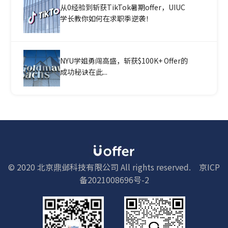
从0经验到斩获TikTok暑期offer，UIUC
学长教你如何在求职季逆袭！
NYU学姐勇闯高盛，斩获$100K+ Offer的
成功秘诀在此...
© 2020 北京鼎邺科技有限公司 All rights reserved.
京ICP
备2021008696号-2