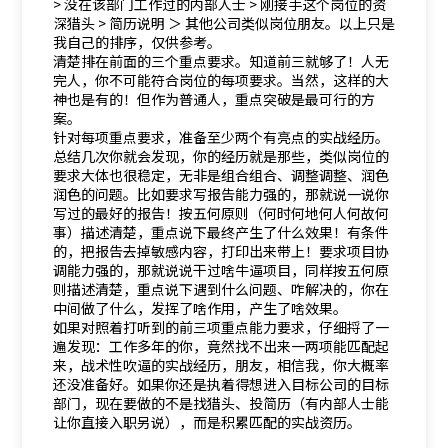
> 没在该部门工作过的内部人士 > 刚接手这个岗位的资
深猎头 > 简历说明 ＞ 其他公司类似岗位朋友。以上只是
我自己的排序，仅供参考。
清楚排在前面的三个重点要求。知道前三就够了！人无
完人，你不可能符合岗位的每项要求。当然，这样的大
神也是有的！但作为普通人，重点突破是最可行的方
案。
针对每项重点要求，准备至少两个有亮点的实战经历。
总结几次你就会发现，你的经历就是那些，类似岗位的
要求大体也很稳定，无非是组合组合、调整调整、润色
润色的问题。比如要求写报告能力强的，那就说一说你
写过的最好的报告！按五何原则（何时何地何人何故何
事）描述清楚，重点说下最终产生了什么效果！有条件
的，把报告去掉敏感内容，打印出来带上！要求项目协
调能力强的，那就说说干过啥牛逼项目，同样按五何原
则描述清楚，重点说下遇到什么问题、咋解决的，你在
中间做了什么，发挥了啥作用，产生了啥效果。
如果对照着打听到的前三项重点能力要求，仔细捋了一
遍发现：工作多年的你，竟然找不出来一两项能匹配起
来，战术性吹逼的实战经历，朋友，相信我，你大概率
还没准备好。如果你还是执着得想进入目标公司的目标
部门，现在要做的不是找猎头、投简历（有内部人士能
让你直接入职另说），而是积累匹配的实战资历。