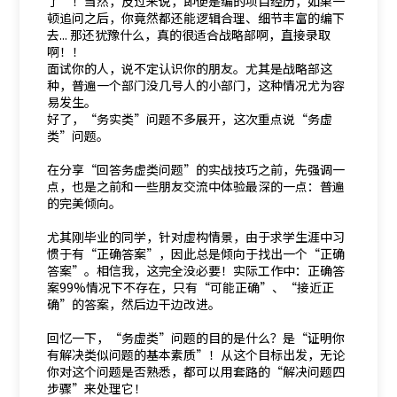
了”！当然，反过来说，即便是编的项目经历，如果一
顿追问之后，你竟然都还能逻辑合理、细节丰富的编下
去... 那还犹豫什么，真的很适合战略部啊，直接录取
啊！！
面试你的人，说不定认识你的朋友。尤其是战略部这
种，普遍一个部门没几号人的小部门，这种情况尤为容
易发生。
好了，“务实类”问题不多展开，这次重点说“务虚
类”问题。
在分享“回答务虚类问题”的实战技巧之前，先强调一
点，也是之前和一些朋友交流中体验最深的一点：普遍
的完美倾向。
尤其刚毕业的同学，针对虚构情景，由于求学生涯中习
惯于有“正确答案”，因此总是倾向于找出一个“正确
答案”。相信我，这完全没必要！实际工作中：正确答
案99%情况下不存在，只有“可能正确”、“接近正
确”的答案，然后边干边改进。
回忆一下，“务虚类”问题的目的是什么？是“证明你
有解决类似问题的基本素质”！从这个目标出发，无论
你对这个问题是否熟悉，都可以用套路的“解决问题四
步骤”来处理它！