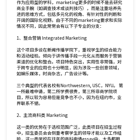
作为应用型的学科，marketing更多的时候不是去研究
商业手腕（如调查技术或谈判技巧），而是注重培养先
进的思维方式，包括多元化的视角、有针对性的判断和
开阔的国际化视野。由于不同的marketing要求和实际
情况不同，因此常常会有以下子专业的分支：
1、整合营销 Integrated Marketing
这个项目多设在新闻传播学院下，重视学生的综合能力
和活动经验。倾向于讲传播手段一元化从而服务于营销
渠道的优化和整合。项目特色突出，实用性非常强，对
于跨专业的应用也十分明显，因为涉及一些创意领域，
如娱乐媒体，时尚杂志，广告设计等。
三个典型的代表名校有Northwestern, USC，NYU。 第
一所最难申请，第二所学费很贵，第三所非商学院项
目，所以较为容易但是竞争也不小，因为在纽约市，业
界联系不错。
2、主流商科类 Marketing
这一类的优势在于选校范围广泛，此类项目在招生过程
中，招生委员会会侧重考察学生的领导才能以及工作经
验，这一类学校在往年的商科申请essay中，大多都明