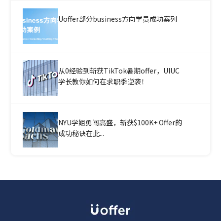
Uoffer部分business方向学员成功案列
从0经验到斩获TikTok暑期offer，UIUC
学长教你如何在求职季逆袭！
NYU学姐勇闯高盛，斩获$100K+ Offer的
成功秘诀在此...