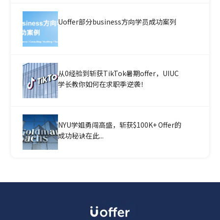
Uoffer部分business方向学员成功案列
从0经验到斩获TikTok暑期offer，UIUC
学长教你如何在求职季逆袭！
NYU学姐勇闯高盛，斩获$100K+ Offer的
成功秘诀在此...